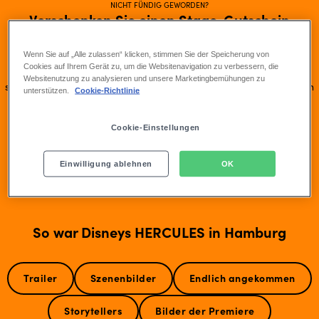
NICHT FÜNDIG GEWORDEN?
Verschenken Sie einen Stage-Gutschein
keine Tickets
Für dieses Musical können Sie derzeit
mehr kaufen.
Wenn Sie auf „Alle zulassen“ klicken, stimmen Sie der Speicherung von
Cookies auf Ihrem Gerät zu, um die Websitenavigation zu verbessern, die
Sie suchen trotzdem ein unvergessliches Geschenk? Buchen Sie
Websitenutzung zu analysieren und unsere Marketingbemühungen zu
Musicalgutschein
stattdessen doch einfach einen
und verschenken
unterstützen.
Cookie-Richtlinie
Sie so Vorfreude auf ein anderes Musical von Stage
Entertainment!
Cookie-Einstellungen
Gutschein buchen
Einwilligung ablehnen
OK
So war Disneys HERCULES in Hamburg
Trailer
Szenenbilder
Endlich angekommen
Storytellers
Bilder der Premiere