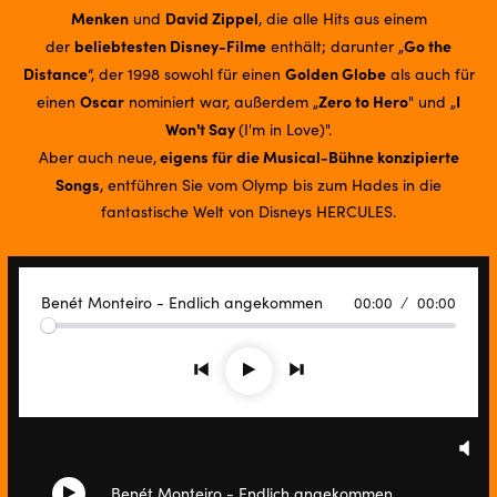
Menken
David Zippel
und
, die alle Hits aus einem
beliebtesten Disney-Filme
Go the
der
enthält; darunter „
Distance
Golden Globe
“, der 1998 sowohl für einen
als auch für
Oscar
Zero to Hero
I
einen
nominiert war, außerdem „
" und „
Won't Say
(I'm in Love)".
eigens für die Musical-Bühne konzipierte
Aber auch neue,
Songs
, entführen Sie vom Olymp bis zum Hades in die
fantastische Welt von Disneys HERCULES.
Benét Monteiro - Endlich angekommen
00:00
00:00
Zurück
Weiter
Play
Mu
Benét Monteiro - Endlich angekommen