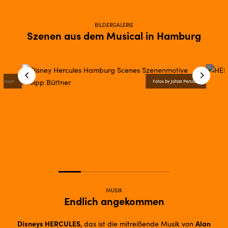
BILDERGALERIE
Szenen aus dem Musical in Hamburg
 Persson
Fotos by Johan Persson
MUSIK
Endlich angekommen
Disneys HERCULES
Alan
, das ist die mitreißende Musik von