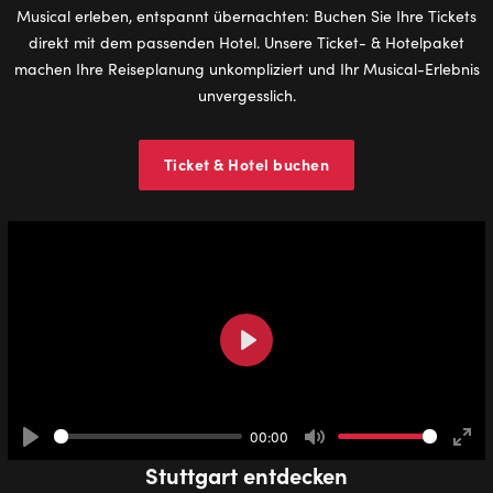
Musical erleben, entspannt übernachten: Buchen Sie Ihre Tickets
direkt mit dem passenden Hotel. Unsere Ticket- & Hotelpaket
machen Ihre Reiseplanung unkompliziert und Ihr Musical-Erlebnis
unvergesslich.
Ticket & Hotel buchen
Play
00:00
Play
Mute
Ente
Stuttgart entdecken
full