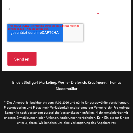
Ich möchte personalisierte Informationen zu den
Musicals & Shows der Stage Entertainment erhalten und
stimme den
Datenschutzbestimmungen
zu.
*
Bilder: Stuttgart Marketing, Werner Dieterich, Kraufmann, Thomas
Niedermüller
**Das Angebot ist buchbar bis zum 17.08.2026 und gültig für ausgewählte Vorstellungen,
Platzkategorien und Plätze nach Verfügbarkeit und solange der Vorrat reicht. Pro Auftrag
können je nach Versandart zusätzliche Versandkosten anfallen. Nicht kombinierbar mit
anderen Ermäßigungen oder Aktionen. Änderungen vorbehalten. Kein Einlass für Kinder
unter 3 Jahren. Wir behalten uns eine Verlängerung des Angebots vor.