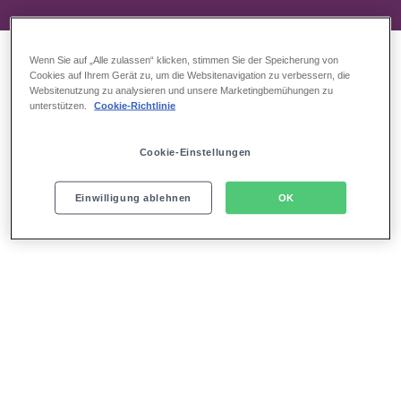
Wenn Sie auf „Alle zulassen“ klicken, stimmen Sie der Speicherung von
Cookies auf Ihrem Gerät zu, um die Websitenavigation zu verbessern, die
Websitenutzung zu analysieren und unsere Marketingbemühungen zu
unterstützen.
Cookie-Richtlinie
Cookie-Einstellungen
Einwilligung ablehnen
OK
Das bekommen Sie nur bei uns:
Einzigartiger Rahmen für Ihr Event
Gelegen inmitten des SI-Centrums, Stuttgarts größtem
Erlebnis- und Freizeitcenter
Aufwendiges Zweirangtheater mit 1.800 Sitzplätzen
Hervorragende Sicht von allen Plätzen auf das
Bühnengeschehen