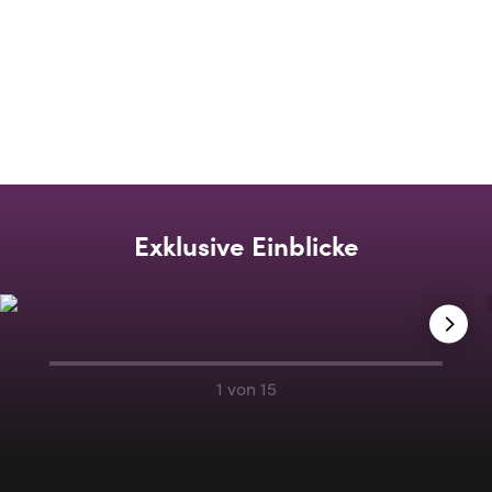
Die maximale Entfernung vom Sitzplatz zur Bühne beträgt
30 Meter
Ausgestattet mit einer gemütlichen Lounge, drei Bars,
erlesenen Kunstwerken und hochwertigem Ledermobiliar auf
drei Ebenen
Exklusive Einblicke
1 von 15