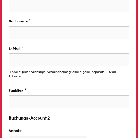
*
Nachname
Diese Feld ist erforderlich.
*
E-Mail
Diese Feld ist erforderlich.
Hinweis: Jeder Buchungs-Account benötigt eine eigene, separate E-Mail-
Adresse.
*
Funktion
Diese Feld ist erforderlich.
Buchungs-Account 2
Anrede