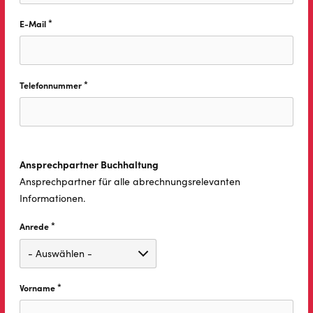
*
E-Mail
Diese Feld ist erforderlich.
*
Telefonnummer
Diese Feld ist erforderlich.
Ansprechpartner Buchhaltung
Ansprechpartner für alle abrechnungsrelevanten
Informationen.
*
Anrede
Diese Feld ist erforderlich.
*
Vorname
Diese Feld ist erforderlich.