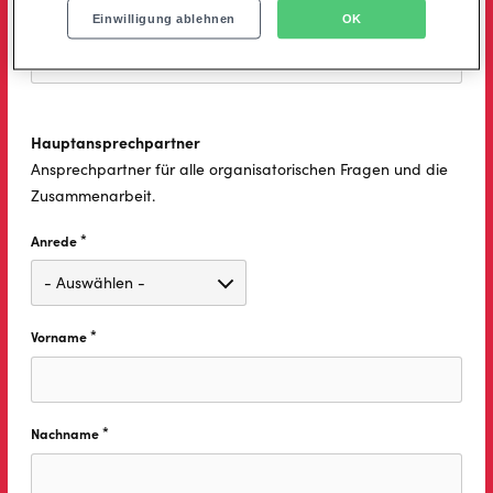
*
Website Ihrer Firma
Diese Feld ist erforderlich.
Einwilligung ablehnen
OK
Hauptansprechpartner
Ansprechpartner für alle organisatorischen Fragen und die
Zusammenarbeit.
*
Anrede
Diese Feld ist erforderlich.
*
Vorname
Diese Feld ist erforderlich.
*
Nachname
Diese Feld ist erforderlich.