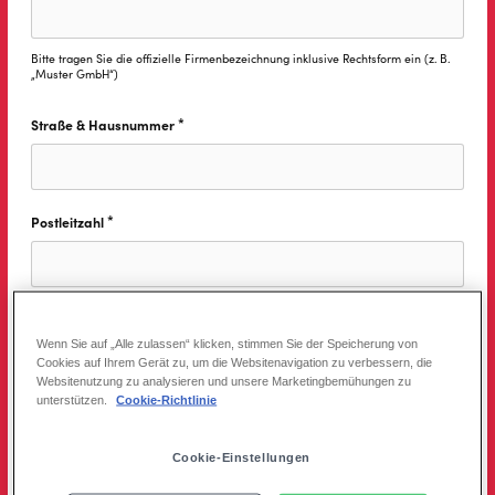
Bitte tragen Sie die offizielle Firmenbezeichnung inklusive Rechtsform ein (z. B.
„Muster GmbH“)
*
Straße & Hausnummer
Diese Feld ist erforderlich.
*
Postleitzahl
Diese Feld ist erforderlich.
*
Ort
Diese Feld ist erforderlich.
Wenn Sie auf „Alle zulassen“ klicken, stimmen Sie der Speicherung von
Cookies auf Ihrem Gerät zu, um die Websitenavigation zu verbessern, die
Websitenutzung zu analysieren und unsere Marketingbemühungen zu
unterstützen.
Cookie-Richtlinie
*
Land
Diese Feld ist erforderlich.
Cookie-Einstellungen