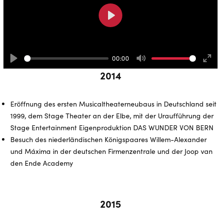
Play
00:00
Play
Mute
Ente
2014
full
Eröffnung des ersten Musicaltheaterneubaus in Deutschland seit
1999, dem Stage Theater an der Elbe, mit der Uraufführung der
Stage Entertainment Eigenproduktion DAS WUNDER VON BERN
Besuch des niederländischen Königspaares Willem-Alexander
und Máxima in der deutschen Firmenzentrale und der Joop van
den Ende Academy
2015