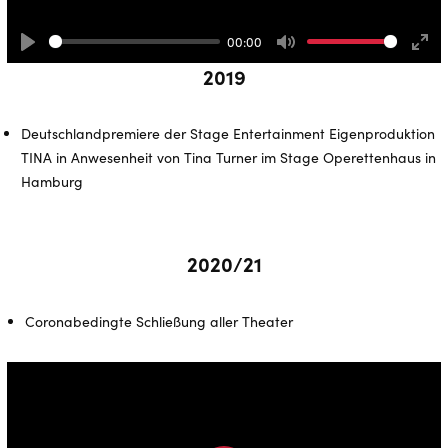
00:00
Play
Mute
Ente
2019
full
Deutschlandpremiere der Stage Entertainment Eigenproduktion
TINA in Anwesenheit von Tina Turner im Stage Operettenhaus in
Hamburg
2020/21
Coronabedingte Schließung aller Theater