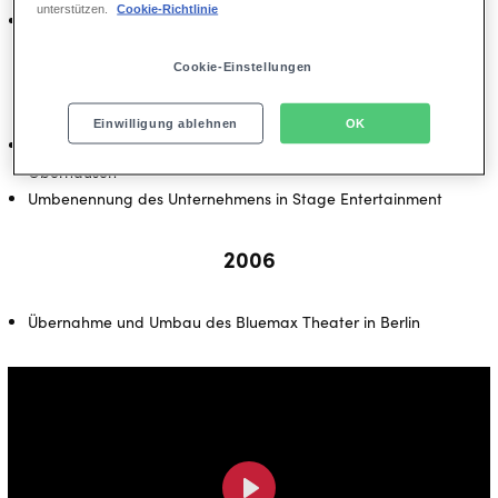
unterstützen.
Cookie-Richtlinie
Gründung der Joop van den Ende Academy in Hamburg
Cookie-Einstellungen
2005
Einwilligung ablehnen
OK
Übernahme und Renovierung des Metronom Theater in
Oberhausen
Umbenennung des Unternehmens in Stage Entertainment
2006
Übernahme und Umbau des Bluemax Theater in Berlin