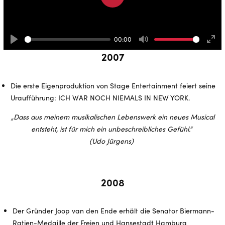
Play
00:00
Play
Mute
Ente
2007
full
Die erste Eigenproduktion von Stage Entertainment feiert seine
Uraufführung: ICH WAR NOCH NIEMALS IN NEW YORK.
„Dass aus meinem musikalischen Lebenswerk ein neues Musical
entsteht, ist für mich ein unbeschreibliches Gefühl.“
(Udo Jürgens)
2008
Der Gründer Joop van den Ende erhält die Senator Biermann-
Ratjen-Medaille der Freien und Hansestadt Hamburg