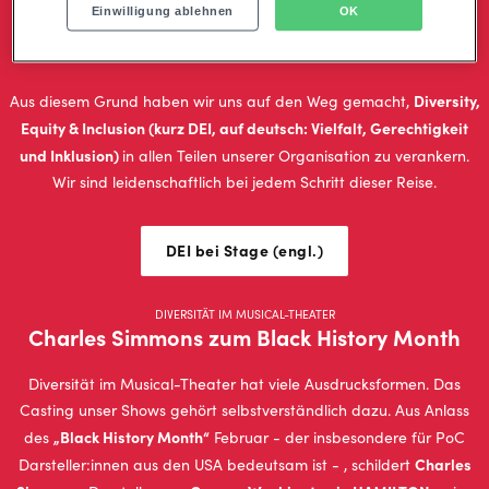
Einwilligung ablehnen
OK
unser Unternehmen vielfältig, sicher und integrativ ist und wir
einem breiten Querschnitt der Gesellschaft Chancen eröffnen.
Diversity,
Aus diesem Grund haben wir uns auf den Weg gemacht,
Equity & Inclusion (kurz DEI, auf deutsch: Vielfalt, Gerechtigkeit
und Inklusion)
in allen Teilen unserer Organisation zu verankern.
Wir sind leidenschaftlich bei jedem Schritt dieser Reise.
DEI bei Stage (engl.)
DIVERSITÄT IM MUSICAL-THEATER
Charles Simmons zum Black History Month
Diversität im Musical-Theater hat viele Ausdrucksformen. Das
Casting unser Shows gehört selbstverständlich dazu. Aus Anlass
„Black History Month“
des
Februar - der insbesondere für PoC
Charles
Darsteller:innen aus den USA bedeutsam ist - , schildert