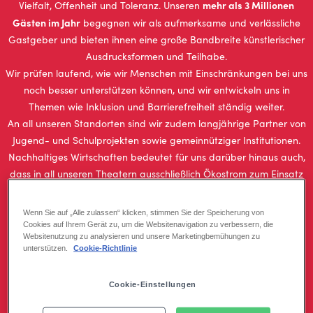
mehr als 3 Millionen
Vielfalt, Offenheit und Toleranz. Unseren
Gästen im Jahr
begegnen wir als aufmerksame und verlässliche
Gastgeber und bieten ihnen eine große Bandbreite künstlerischer
Ausdrucksformen und Teilhabe.
Wir prüfen laufend, wie wir Menschen mit Einschränkungen bei uns
noch besser unterstützen können, und wir entwickeln uns in
Themen wie Inklusion und Barrierefreiheit ständig weiter.
An all unseren Standorten sind wir zudem langjährige Partner von
Jugend- und Schulprojekten sowie gemeinnütziger Institutionen.
Nachhaltiges Wirtschaften bedeutet für uns darüber hinaus auch,
dass in all unseren Theatern ausschließlich Ökostrom zum Einsatz
kommt und wir mit den uns zur Verfügung stehenden Ressourcen
sorgsam umgehen.
Wenn Sie auf „Alle zulassen“ klicken, stimmen Sie der Speicherung von
Cookies auf Ihrem Gerät zu, um die Websitenavigation zu verbessern, die
Websitenutzung zu analysieren und unsere Marketingbemühungen zu
Diversity, Equity & Inclusion
unterstützen.
Cookie-Richtlinie
Unsere Shows erzählen universelle Geschichten mit Themen
, die
Cookie-Einstellungen
sich an alle Menschen gleichermaßen richten - egal wer sie sind
oder woher sie kommen. Deshalb wollen wir sicherstellen, dass