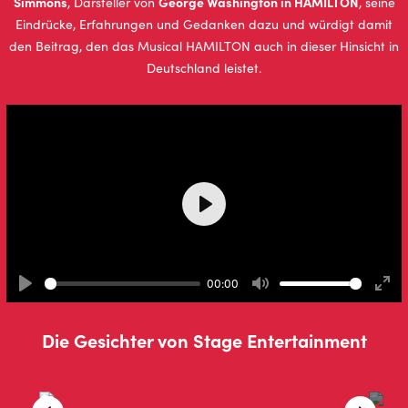
Simmons
George Washington in HAMILTON
, Darsteller von
, seine
Eindrücke, Erfahrungen und Gedanken dazu und würdigt damit
den Beitrag, den das Musical HAMILTON auch in dieser Hinsicht in
Deutschland leistet.
Play
00:00
Play
Mute
Ente
full
Die Gesichter von Stage Entertainment