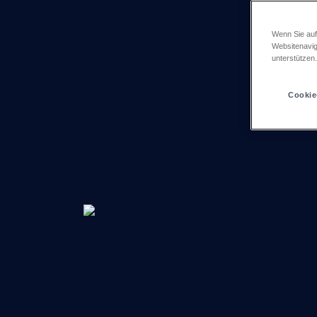
Nur 
Wenn Sie auf
Websitenavig
unterstützen
Traile
Cookie