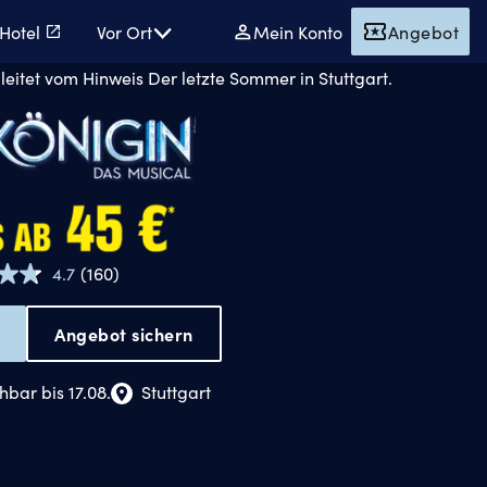
 Hotel
Vor Ort
Mein Konto
Angebot
Disneys
4.7
(160)
160
Bewertungen
lesen.
Angebot sichern
Link
auf
Die
derselben
Seite.
hbar bis 17.08.
Stuttgart
Eiskönigin