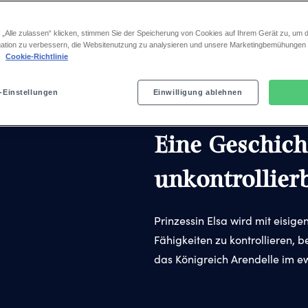
noch bis Januar 2027 in Stutt
 „Alle zulassen“ klicken, stimmen Sie der Speicherung von Cookies auf Ihrem Gerät zu, um d
ation zu verbessern, die Websitenutzung zu analysieren und unsere Marketingbemühungen
.
Cookie-Richtlinie
r
Die Eiswelt
Die Schwestern
Olaf
-Einstellungen
Einwilligung ablehnen
ELSA
Eine Geschich
unkontrollierb
Prinzessin Elsa wird mit eisige
Fähigkeiten zu kontrollieren, 
das Königreich Arendelle im e