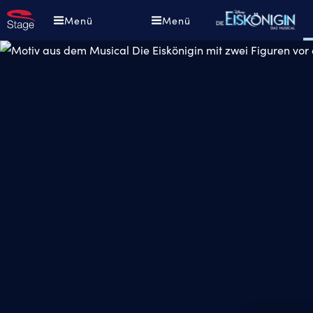
Direkt
D
Menü
Menü
zum
D
Inhalt
E