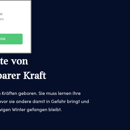
gart!
-
ie
 zu
FAQs
Das
OK
Musical
te von
arer Kraft
n Kräften geboren. Sie muss lernen ihre
bevor sie andere damit in Gefahr bringt und
wigen Winter gefangen bleibt.