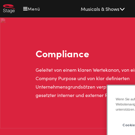
Direkt
Main
Musicals & Shows
Menü
zum
navigation
Inhalt
Compliance
Geleitet von einem klaren Wertekanon, von e
Company Purpose und von klar definierten
Unternehmensgrundsätzen verpflichten wir un
gesetzter interner und externer Regeln.
Wenn Sie auf
Websitenavig
unterstützen
Cookie