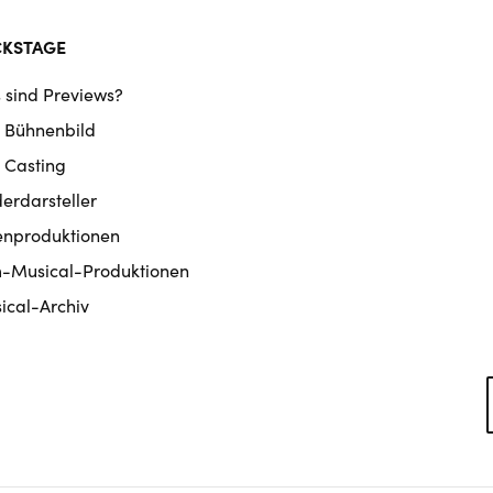
CKSTAGE
 sind Previews?
 Bühnenbild
 Casting
derdarsteller
enproduktionen
m-Musical-Produktionen
ical-Archiv