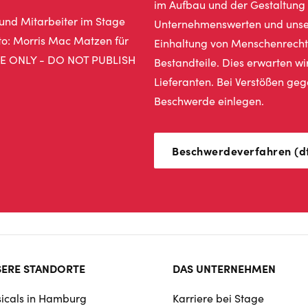
im Aufbau und der Gestaltung 
Unternehmenswerten und unser
Einhaltung von Menschenrecht
Bestandteile. Dies erwarten w
Lieferanten. Bei Verstößen geg
Beschwerde einlegen.
Beschwerdeverfahren (dt
ter
ERE STANDORTE
DAS UNTERNEHMEN
rmat
icals in Hamburg
Karriere bei Stage
igation