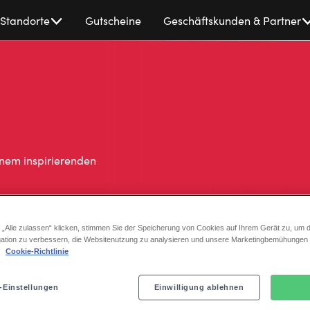
Standorte
Gutscheine
Geschäftskunden & Partner
inem inspirierenden
s zum Einhalten aller
 „Alle zulassen“ klicken, stimmen Sie der Speicherung von Cookies auf Ihrem Gerät zu, um d
ation zu verbessern, die Websitenutzung zu analysieren und unsere Marketingbemühungen
.
Cookie-Richtlinie
-Einstellungen
Einwilligung ablehnen