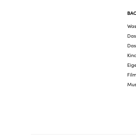
BA
Was
Das
Das
Kin
Eig
Fil
Mus