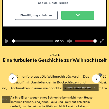
Cookie-Einstellungen
Einwilligung ablehnen
OK
Play
00:00
Play
Mute
Ente
full
GALERIE
Eine turbulente Geschichte zur Weihnachtszeit
Credits: MORRIS MAC MATZEN
Als ihre Eltern wegen eines Schneetreibens nicht nach Hause
 MATZEN
kommen können, sind Jonas, Paula und Emily auf sich allein
gestellt, um die heimische Weihnachtsbäckerei ins Leben zu