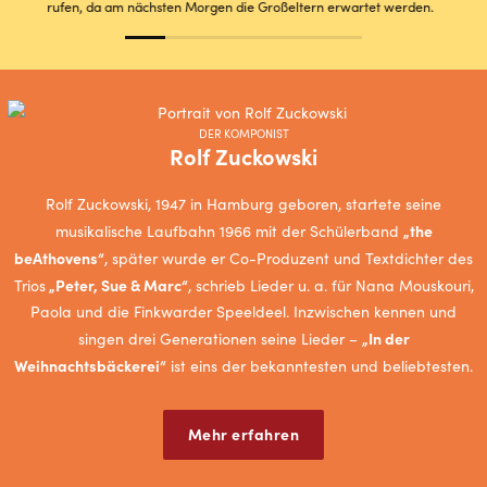
rufen, da am nächsten Morgen die Großeltern erwartet werden.
DER KOMPONIST
Rolf Zuckowski
Rolf Zuckowski, 1947 in Hamburg geboren, startete seine
„the
musikalische Laufbahn 1966 mit der Schülerband
beAthovens“
, später wurde er Co-Produzent und Textdichter des
„Peter, Sue & Marc“
Trios
, schrieb Lieder u. a. für Nana Mouskouri,
Paola und die Finkwarder Speeldeel. Inzwischen kennen und
„In der
singen drei Generationen seine Lieder –
Weihnachtsbäckerei“
ist eins der bekanntesten und beliebtesten.
Mehr erfahren