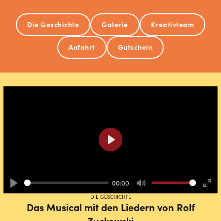
Die Geschichte
Galerie
Kreativteam
Anfahrt
Gutschein
Play
00:00
Play
Mute
Ente
DIE GESCHICHTE
full
Das Musical mit den Liedern von Rolf
Zuckowski