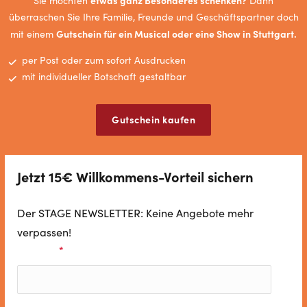
Sie möchten
Dann
überraschen Sie Ihre Familie, Freunde und Geschäftspartner doch
Gutschein für ein Musical oder eine Show in Stuttgart.
mit einem
per Post oder zum sofort Ausdrucken
mit individueller Botschaft gestaltbar
Gutschein kaufen
Jetzt 15€ Willkommens-Vorteil sichern
Der STAGE NEWSLETTER: Keine Angebote mehr
verpassen!
Vorname
*