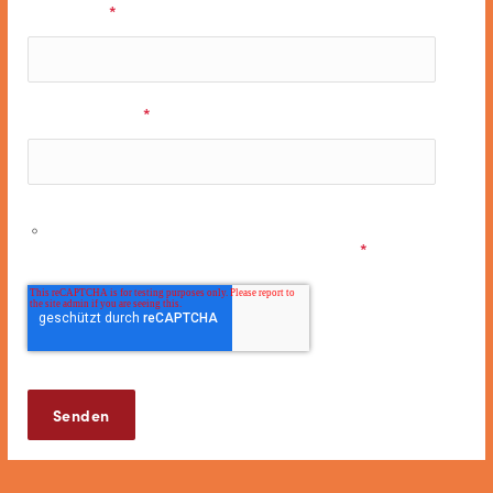
Nachname
*
E-Mail Adresse
*
Ich möchte personalisierte Informationen zu den
Musicals & Shows der Stage Entertainment erhalten und
stimme den
Datenschutzbestimmungen
zu.
*