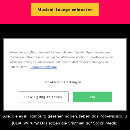
Musical-Lounge entdecken
Wenn Sie auf „Alle zulassen“ klicken, stimmen Sie der Speicherung von
Cookies auf Ihrem Gerät zu, um die Websitenavigation zu verbessern, die
Websitenutzung zu analysieren und unsere Marketingbemühungen zu
unterstützen.
Cookie-Richtlinie
Play
Cookie-Einstellungen
00:00
Play
Mute
Ente
Einwilligung ablehnen
OK
DIE COMMUNITY
full
Stimmen zu & JULIA - Das Pop-Musical
Alle, die es in Hamburg gesehen haben, lieben das Pop-Musical &
JULIA. Warum? Das sagen die Stimmen auf Social Media.