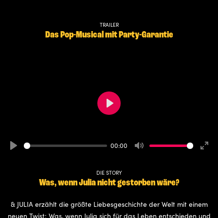
TRAILER
Das Pop-Musical mit Party-Garantie
Play
00:00
Play
Mute
Ente
full
DIE STORY
Was, wenn Julia nicht gestorben wäre?
& JULIA erzählt die größte Liebesgeschichte der Welt mit einem
neuen Twist: Was, wenn Julia sich für das Leben entschieden und