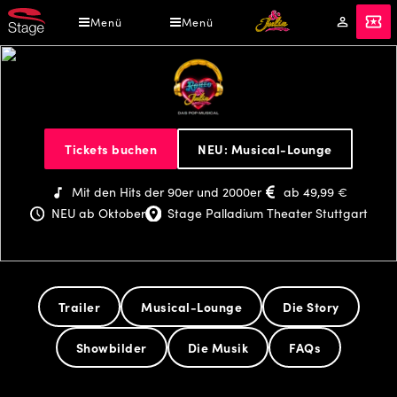
Direkt
Menü
Menü
Mein
Tickets
zum
Konto
Inhalt
&
Tickets buchen
NEU: Musical-Lounge
Julia
-
Mit den Hits der 90er und 2000er
ab 49,99 €
Das
NEU ab Oktober
Stage Palladium Theater Stuttgart
Pop
Musical
Trailer
Musical-Lounge
Die Story
Showbilder
Die Musik
FAQs