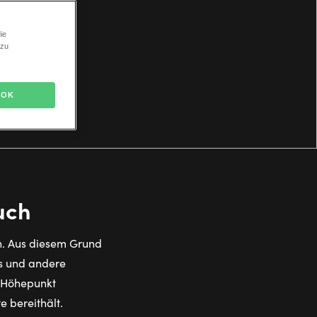
ie
 zu
OK
uch
n. Aus diesem Grund
ts und andere
r Höhepunkt
 bereithält.