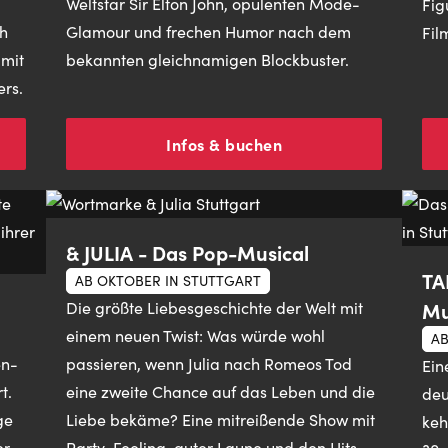
Weltstar Sir Elton John, opulenten Mode-
Fig
h
Glamour und frechen Humor nach dem
Fil
 mit
bekannten gleichnamigen Blockbuster.
ers.
Infos & buchen
& JULIA - Das Pop-Musical
TA
AB OKTOBER IN STUTTGART
Mu
Die größte Liebesgeschichte der Welt mit
einem neuen Twist: Was würde wohl
AB
en-
passieren, wenn Julia nach Romeos Tod
Ein
t.
eine zweite Chance auf das Leben und die
deu
ge
Liebe bekäme? Eine mitreißende Show mit
keh
er
Party-Feeling, guter Laune und den Hits