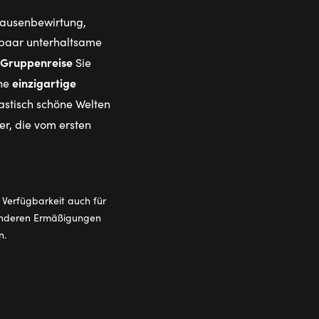
Pausenbewirtung,
 paar unterhaltsame
Gruppenreise
Sie
einzigartige
ine
astisch schöne Welten
er, die vom ersten
 Verfügbarkeit auch für
 anderen Ermäßigungen
n.