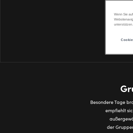
Wenn Sie auf
Websitenavig
unterstützen
Cookie
Gr
Besondere Tage bra
empfiehlt si
außergewöh
der Gruppen