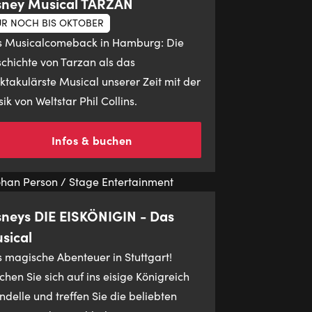
sney Musical TARZAN
R NOCH BIS OKTOBER
 Musicalcomeback in Hamburg: Die
chichte von Tarzan als das
ktakulärste Musical unserer Zeit mit der
ik von Weltstar Phil Collins.
Infos & buchen
sneys DIE EISKÖNIGIN - Das
sical
 magische Abenteuer in Stuttgart!
hen Sie sich auf ins eisige Königreich
ndelle und treffen Sie die beliebten