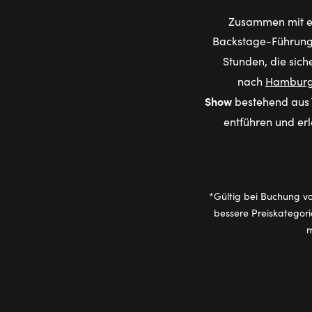
Zusammen mit e
Backstage-Führung 
Stunden, die sich
nach
Hambur
Show
bestehend aus T
entführen und er
*Gültig bei Buchung vo
bessere Preiskategor
m