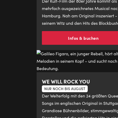
Der Kult-Film der 80er Jahre kommt als
mehrfach ausgezeichnetes Musical nac
Hamburg. Nah am Original inszeniert -
seinem Witz und den Hits des Blockbust
Infos & buchen
WE WILL ROCK YOU
NUR NOCH BIS AUGUST
Der Welterfolg mit den 24 größten Que
Songs im englischen Original in Stuttgar
Grandiose Bühnenbilder, stimmgewalti
Darsteller und die gefeierten Hits in ein