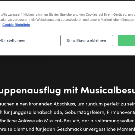
 „Alle zulassen“ klicken, stimmen Sie der Speicherung von Cookies auf Ihrem Gerät zu, um d
ation zu verbessern, die Websitenutzung zu analysieren und unsere Marketingbemühungen
.
Cookie-Richtlinie
-Einstellungen
Einwilligung ablehnen
uppenausflug mit Musicalbes
uchen einen krönenden Abschluss, um rundum perfekt zu sei
ch für Junggesellenabschiede, Geburtstagsfeiern, Firmeneven
nliche Anlässe ein Musical-Besuch, der als stimmungsvolle
reise dient und für jeden Geschmack unvergessliche Momente