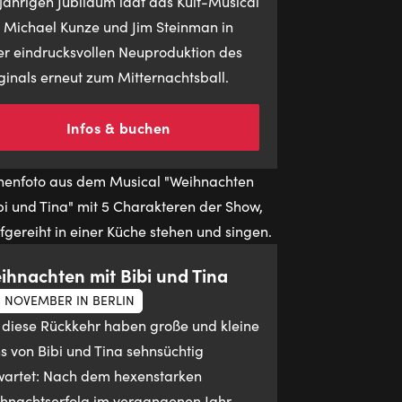
jährigen Jubiläum lädt das Kult-Musical
 Michael Kunze und Jim Steinman in
er eindrucksvollen Neuproduktion des
ginals erneut zum Mitternachtsball.
Infos & buchen
ihnachten mit Bibi und Tina
 NOVEMBER IN BERLIN
 diese Rückkehr haben große und kleine
s von Bibi und Tina sehnsüchtig
artet: Nach dem hexenstarken
hnachtserfolg im vergangenen Jahr