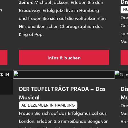
Di
Zeiten
:
Michael Jackson. Erleben Sie den
n
NU
Broadway-Erfolg jetzt live in Hamburg
Das
und freuen Sie sich auf die weltbekannten
Ges
Hits und ikonischen Choreographien des
spe
King of Pop.
Mus
Infos & buchen
DER TEUFEL TRÄGT PRADA – Das
Di
Musical
Mu
AB DEZEMBER IN HAMBURG
Das
Freuen Sie sich auf das Erfolgsmusical aus
Mac
London. Erleben Sie mitreißende Songs von
Are