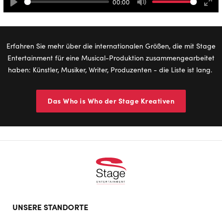
00:00
Play
Mute
Ente
full
Erfahren Sie mehr über die internationalen Größen, die mit Stage
Entertainment für eine Musical-Produktion zusammengearbeitet
haben: Künstler, Musiker, Writer, Produzenten - die Liste ist lang.
Das Who is Who der Stage Kreativen
Footer
UNSERE STANDORTE
doormat