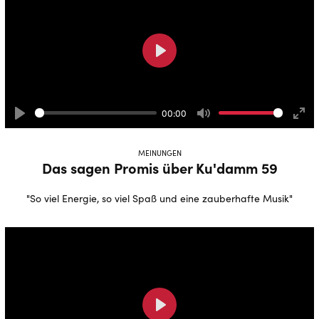
Play
00:00
Play
Mute
Ente
full
MEINUNGEN
Das sagen Promis über Ku'damm 59
"So viel Energie, so viel Spaß und eine zauberhafte Musik"