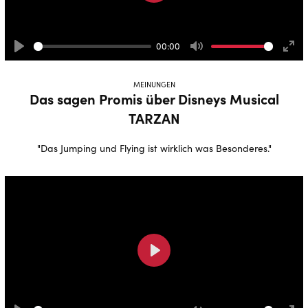
Play
00:00
Play
Mute
Ente
full
MEINUNGEN
Das sagen Promis über Disneys Musical
TARZAN
"Das Jumping und Flying ist wirklich was Besonderes."
Play