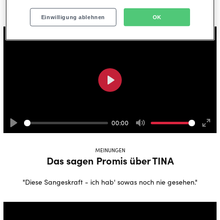
"Das ist wirklich ein Feel Good Musical"
Einwilligung ablehnen
OK
Play
00:00
Play
Mute
Ente
full
MEINUNGEN
Das sagen Promis über TINA
"Diese Sangeskraft - ich hab' sowas noch nie gesehen."