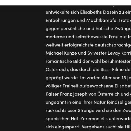
Wiener Hof wie ein Märchen begann. D
entwickelte sich Elisabeths Dasein zu e
Entbehrungen und Machtkämpfe. Trotz 
gegen persönliche und höfische Zwänge 
moderne und selbstbewusste Frau auf t
weltweit erfolgreichste deutschsprachig
Michael Kunze und Sylvester Levay korri
romantische Bild der wohl berühmtesten
Österreich, das durch die Sissi-Filme de
geprägt wurde. Im zarten Alter von 15 Ja
völliger Freiheit aufgewachsene Elisabe
Kaiser Franz Joseph von Österreich und
ungeahnt in eine ihrer Natur feindselig
rücksichtsloser Strenge wird sie den Z
spanischen Hof-Zeremoniells unterworfen
sich eingesperrt. Vergebens sucht sie Hil