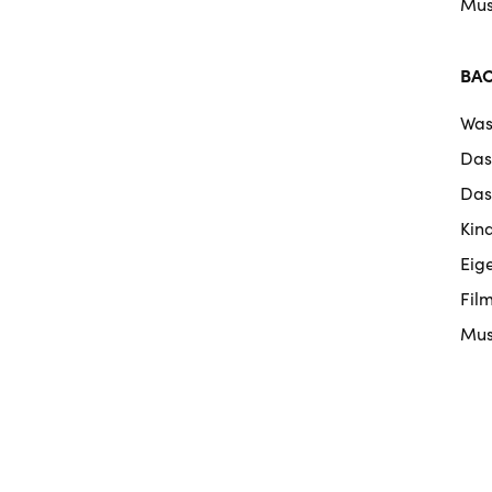
Mus
BA
Was
Das
Das
Kin
Eig
Fil
Mus