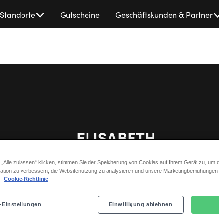
Standorte
Gutscheine
Geschäftskunden & Partner
ELISABETH
 „Alle zulassen“ klicken, stimmen Sie der Speicherung von Cookies auf Ihrem Gerät zu, um d
Deutschlandpremiere 2001 in Essen
ation zu verbessern, die Websitenutzung zu analysieren und unsere Marketingbemühungen
.
Cookie-Richtlinie
Prunkvolle Kostüme nach historischem V
aufwändig gestaltetes Bühnenbild laden 
-Einstellungen
Einwilligung ablehnen
das 19. Jahrhundert ein – in die Zeit, in 