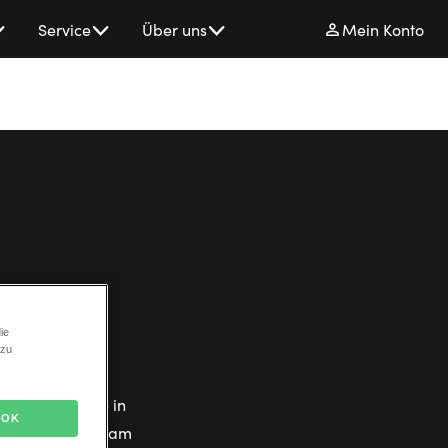
Service
Über uns
Mein Konto
ie
 zu
orbild und ein
zu einer Reise in
OK
der Sissis Leben am