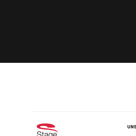
Foo
UNS
doo