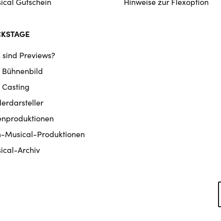
ical Gutschein
Hinweise zur Flexoption
CKSTAGE
 sind Previews?
 Bühnenbild
 Casting
derdarsteller
enproduktionen
m-Musical-Produktionen
ical-Archiv