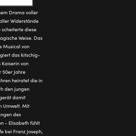
och schon bald
inem Drama voller
aller Widerstände
scheiterte diese
ragische Weise. Das
e Musical von
giert das kitschig-
 Kaiserin von
r 50er Jahre
hren heiratet die in
th den jungen
 gerät damit
en Umwelt. Mit
wängen des
 - Elisabeth fühlt
fe bei Franz Joseph,