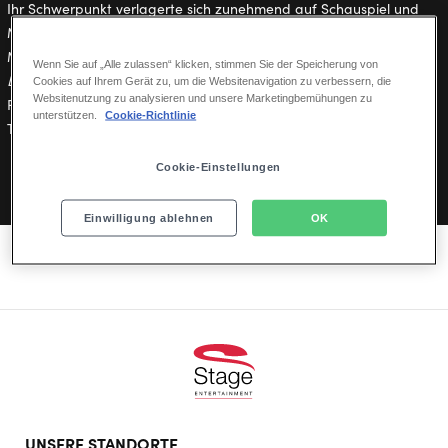
Ihr Schwerpunkt verlagerte sich zunehmend auf Schauspiel und
Musical, in denen sie deutschlandweit zu sehen ist, u. a. als
Magenta in
The Rocky Horror Show
, Inez in
Zorro
, Linda in
Alles
Wenn Sie auf „Alle zulassen“ klicken, stimmen Sie der Speicherung von
Liebe, Linda
, Suzanne in
Amélie – Das Musical
und zuletzt als 13.
Cookies auf Ihrem Gerät zu, um die Websitenavigation zu verbessern, die
Websitenutzung zu analysieren und unsere Marketingbemühungen zu
Fee in
Es war einmal – 7 Märchen auf einen Streich
am Schmidt
unterstützen.
Cookie-Richtlinie
Theater Hamburg.
Cookie-Einstellungen
Einwilligung ablehnen
OK
Footer
UNSERE STANDORTE