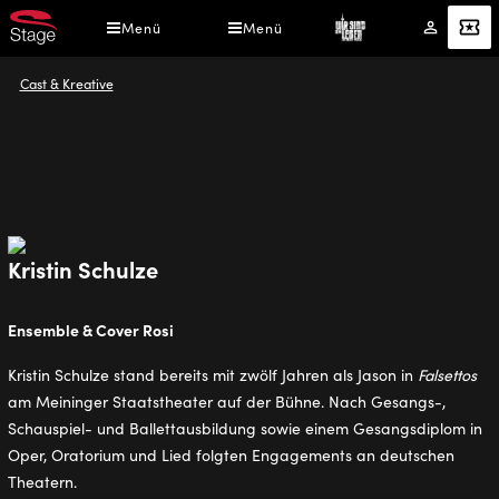
Direkt
Menü
Menü
Mein
Angebot
zum
Konto
Inhalt
Pfadnavigation
Cast & Kreative
Kristin Schulze
Ensemble & Cover Rosi
Kristin Schulze stand bereits mit zwölf Jahren als Jason in
Falsettos
am Meininger Staatstheater auf der Bühne. Nach Gesangs-,
Schauspiel- und Ballettausbildung sowie einem Gesangsdiplom in
Oper, Oratorium und Lied folgten Engagements an deutschen
Theatern.