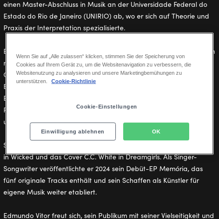
einen Master-Abschluss in Musik an der Universidade Federal do
Estado do Rio de Janeiro (UNIRIO) ab, wo er sich auf Theorie und
Praxis der Interpretation spezialisierte.
Edmundo hat in bedeutenden brasilianischen Musicalproduktionen
Wenn Sie auf „Alle zulassen“ klicken, stimmen Sie der Speicherung von
mitgewirkt, darunter Sweeney Todd (als Tobias Ragg), Textos
Cookies auf Ihrem Gerät zu, um die Websitenavigation zu verbessern, die
Websitenutzung zu analysieren und unsere Marketingbemühungen zu
Cruéis Demais (in der Hauptrolle als Pedro) und Em Busca do
unterstützen.
Cookie-Richtlinie
Balão Mágico (in der Hauptrolle als Fábio). Er war Teil des
Ensembles von Se Essa Lua Fosse Minha während seiner Saison in
Cookie-Einstellungen
Rio de Janeiro und trat später in den Produktionen von Beetlejuice
und Clara Nunes, a Tal Guerreira in São Paulo auf.
Einwilligung ablehnen
OK
Seine jüngsten Engagements umfassen die Rolle des Cover Fiyero
in Wicked und das Cover C.C. White in Dreamgirls. Als Singer-
Songwriter veröffentlichte er 2024 sein Debüt-EP Memória, das
fünf originale Tracks enthält und sein Schaffen als Künstler für
eigene Musik weiter etabliert.
Edmundo Vitor freut sich, sein Publikum mit seiner Vielseitigkeit und