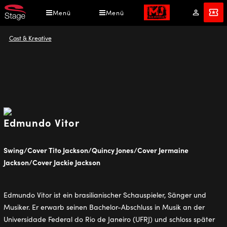
Direkt
Menü
Menü
Mein
Tickets
zum
Konto
Inhalt
Pfadnavigation
Cast & Kreative
Edmundo Vitor
Swing/Cover Tito Jackson/Quincy Jones/Cover Jermaine
Jackson/Cover Jackie Jackson
Edmundo Vitor ist ein brasilianischer Schauspieler, Sänger und
Musiker. Er erwarb seinen Bachelor-Abschluss in Musik an der
Universidade Federal do Rio de Janeiro (UFRJ) und schloss später