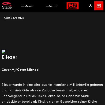
Direkt
Menü
Menü
Mein
Tickets
zum
Konto
Inhalt
Pfadnavigation
Cast & Kreative
Eliezer
Cover MJ/Cover Michael
Eliezer wurde in eine afro-puerto-ricanische Militärfamilie geboren
und hat viele Orte als sein Zuhause bezeichnet, wobei er
überwiegend in Dallas, Texas, lebte. Seine Liebe zur Musik
entdeckte er bereits als Kind, als er im Gospelchor seiner Kirche