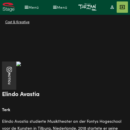
Direkt
Menü
Menü
Mein
Angebot
zum
Konto
Inhalt
Pfadnavigation
Cast & Kreative
Instagram
FOLLOW
Elindo Avastia
Terk
Elindo Avastia studierte Musiktheater an der Fontys Hogeschool
voor de Kunsten in Tilburg, Niederlande. 2018 startete er seine