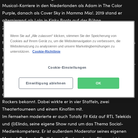
Musical-Karriere in den Niederlanden als Adam in The Color
Purple, danach als Cover Sky in Mamma Mia!. 2019 stand er
alternierend als Lola in Kinky Boots auf der Bühne.
2021 gab er sein Debüt auf der deutschen Bühne. Zwei Jahre lang
spielte er Olaf im Musical Die Eiskönigin in Hamburg. Danach
Wenn Sie auf „Alle zulassen“ klicken, stimmen Sie der Speicherung von
Cookies auf Ihrem Gerät zu, um die Websitenavigation zu verbessern, die
tauschte er Arendelle gegen Afrika: Seit 2023 spielt er die Rolle des
Websitenutzung zu analysieren und unsere Marketingbemühungen zu
Terk im Stuttgarter Dschungel im Disney Musical TARZAN. 2025
unterstützen.
Cookie-Richtlinie
schlüpfte er erneut in die Rolle der Dragqueen Lola in der
flämischen Version des Musicals Kinky Boots in Antwerpen. Darüber
Cookie-Einstellungen
hinaus war er einer der Solisten bei Disney In Concert – Follow Your
Dreams, mit dem er durch ganz Deutschland, Österreich und die
Einwilligung ablehnen
OK
Schweiz tourte. Einem breiten Publikum wurde Elindo vor allem
durch seine Rolle als Jimmy in der erfolgreichen TV-Serie Ghost
Rockers bekannt. Dabei wirkte er in vier Staffeln, zwei
Theatertourneen und einem Kinofilm mit.
Im Fernsehen moderierte er auch Totally Fit Kidz auf RTL Telekids
und @Elindo, seine eigene Show rund um das Thema Social-
Medienkompetenz. Er ist außerdem Moderator seines eigenen