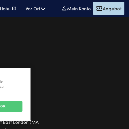
 Hotel
Vor Ort
Mein Konto
Angebot
ie
 zu
OK
ate University
 of East London (MA