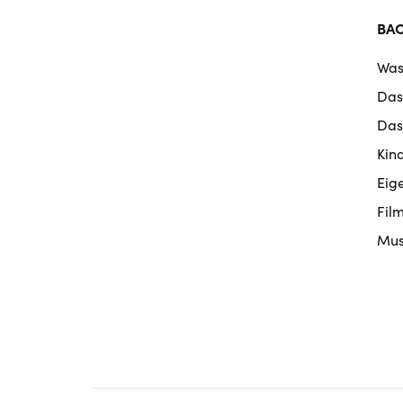
BA
Was
Das
Das
Kin
Eig
Fil
Mus