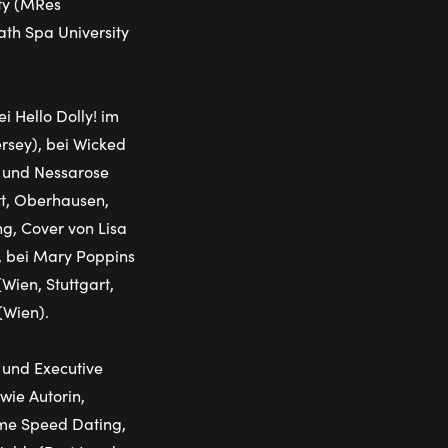
ity (MRes
ath Spa University
 Hello Dolly! im
rsey), bei Wicked
a und Nessarose
rt, Oberhausen,
g, Cover von Lisa
), bei Mary Poppins
Wien, Stuttgart,
(Wien).
 und Executive
owie Autorin,
lme Speed Dating,