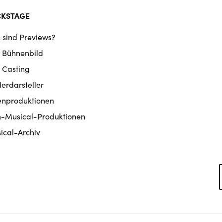
CKSTAGE
 sind Previews?
 Bühnenbild
 Casting
derdarsteller
enproduktionen
m-Musical-Produktionen
ical-Archiv