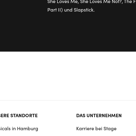
She Loves Me, She Loves Me Not?, The Fi
Part II) und Slapstick.
ter
ERE STANDORTE
DAS UNTERNEHMEN
rmat
icals in Hamburg
Karriere bei Stage
igation