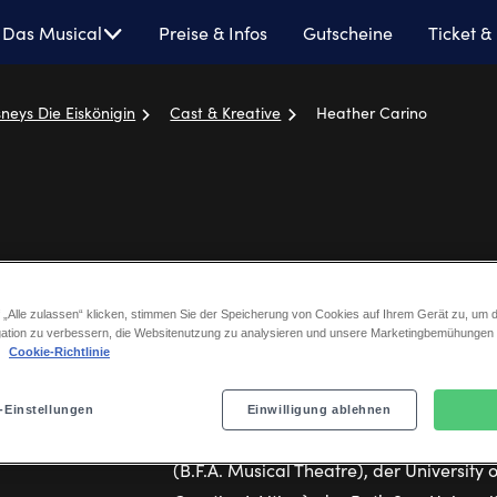
isneys
Das Musical
Preise & Infos
Gutscheine
Ticket &
ie
iskönigin
sneys Die Eiskönigin
Cast & Kreative
Heather Carino
Heather Carino
 „Alle zulassen“ klicken, stimmen Sie der Speicherung von Cookies auf Ihrem Gerät zu, um d
ation zu verbessern, die Websitenutzung zu analysieren und unsere Marketingbemühungen
.
Cookie-Richtlinie
Ensemble, Dance Captain
-Einstellungen
Einwilligung ablehnen
Heather Carino studierte an der Penn St
(B.F.A. Musical Theatre), der University