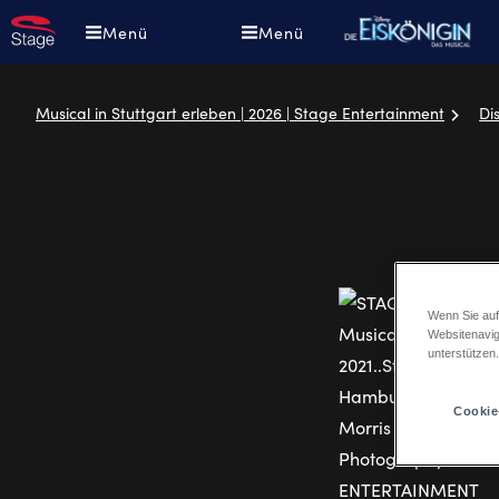
Direkt
D
Menü
Menü
zum
D
Inhalt
E
Musical in Stuttgart erleben | 2026 | Stage Entertainment
Di
Pfadnavigation
Wenn Sie auf
Websitenavig
unterstützen
Cookie