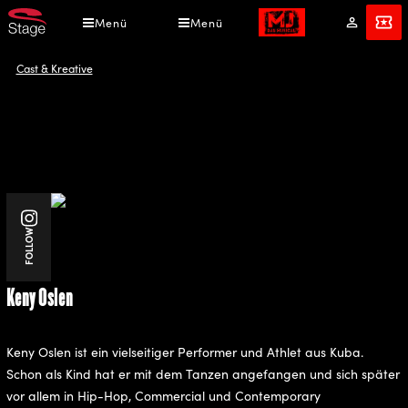
Direkt
Menü
Menü
Mein
Angebot
zum
Konto
Inhalt
Pfadnavigation
Cast & Kreative
Instagram
FOLLOW
Keny Oslen
Keny Oslen ist ein vielseitiger Performer und Athlet aus Kuba.
Schon als Kind hat er mit dem Tanzen angefangen und sich später
vor allem in Hip-Hop, Commercial und Contemporary