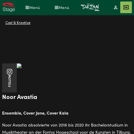
Direkt
Menü
Menü
Mein
Angebot
zum
Konto
Inhalt
Pfadnavigation
Cast & Kreative
Instagram
FOLLOW
Noor Avastia
Ensemble, Cover Jane, Cover Kala
Noor Avastia absolvierte von 2016 bis 2020 ihr Bachelorstudium in
Musiktheater an der Fontys Hogeschool voor de Kunsten in Tilburg.