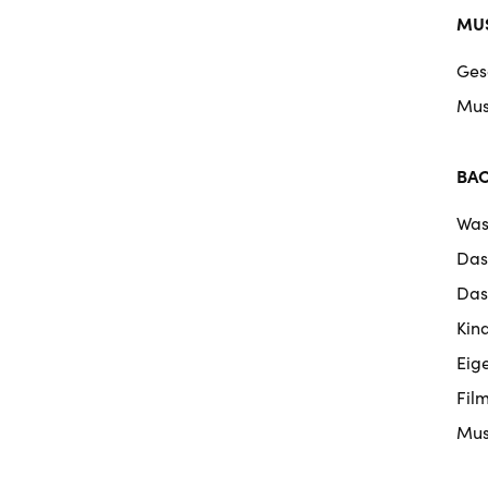
MUS
Ges
Mus
BA
Was
Das
Das
Kin
Eig
Fil
Mus