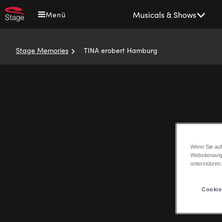
Direkt
Main
Musicals & Shows
Menü
zum
navigation
Inhalt
Stage Memories
TINA erobert Hamburg
Pfadnavigation
Wenn Sie auf
Websitenavig
unterstützen
Cookie