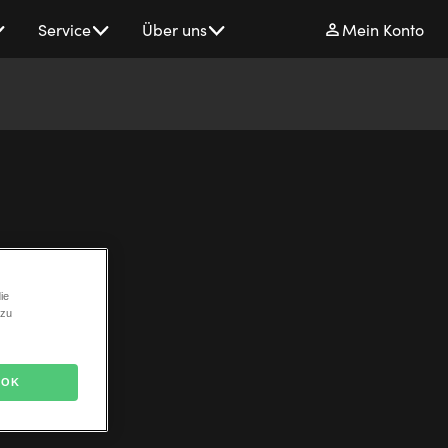
Service
Über uns
Mein Konto
ie
 zu
OK