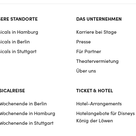
ter
ERE STANDORTE
DAS UNTERNEHMEN
rmat
icals in Hamburg
Karriere bei Stage
igation
cals in Berlin
Presse
cals in Stuttgart
Für Partner
Theatervermietung
Über uns
ICALREISE
TICKET & HOTEL
 Wochenende in Berlin
Hotel-Arrangements
 Wochenende in Hamburg
Hotelangebote für Disneys
König der Löwen
 Wochenende in Stuttgart