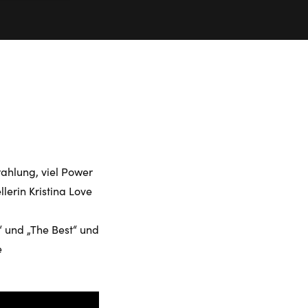
rahlung, viel Power
lerin Kristina Love
“ und „The Best“ und
e