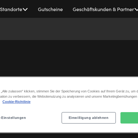
Standorte
Gutscheine
Geschäftskunden & Partner
TINA erobert Hamburg
 „Alle zulassen“ klicken, stimmen Sie der Speicherung von Cookies auf Ihrem Gerät zu, um d
ation zu verbessern, die Websitenutzung zu analysieren und unsere Marketingbemühungen
.
Cookie-Richtlinie
8. April 2021
-Einstellungen
Einwilligung ablehnen