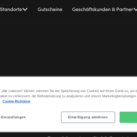
Standorte
Gutscheine
Geschäftskunden & Partner
Alex Avenell
 „Alle zulassen“ klicken, stimmen Sie der Speicherung von Cookies auf Ihrem Gerät zu, um d
ation zu verbessern, die Websitenutzung zu analysieren und unsere Marketingbemühungen
.
Cookie-Richtlinie
Rosie (altern.), Cover Donna
-Einstellungen
Einwilligung ablehnen
Alex Avenell studierte an der Roshe Sch
Academy und schließlich ließ sie sich als