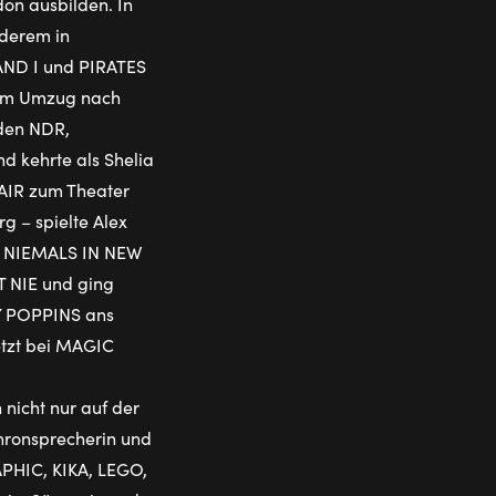
on ausbilden. In
nderem in
AND I und PIRATES
rem Umzug nach
 den NDR,
nd kehrte als Shelia
HAIR zum Theater
 – spielte Alex
 NIEMALS IN NEW
T NIE und ging
Y POPPINS ans
etzt bei MAGIC
nicht nur auf der
hronsprecherin und
PHIC, KIKA, LEGO,