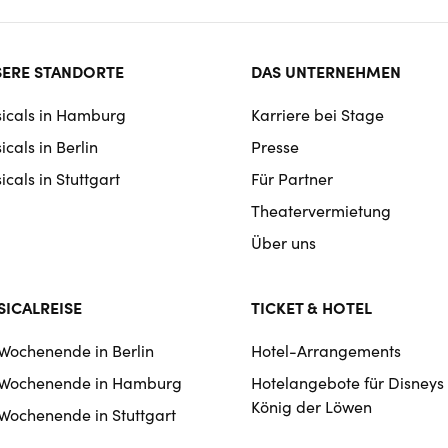
ter
ERE STANDORTE
DAS UNTERNEHMEN
rmat
icals in Hamburg
Karriere bei Stage
igation
cals in Berlin
Presse
cals in Stuttgart
Für Partner
Theatervermietung
Über uns
ICALREISE
TICKET & HOTEL
 Wochenende in Berlin
Hotel-Arrangements
 Wochenende in Hamburg
Hotelangebote für Disneys
König der Löwen
 Wochenende in Stuttgart