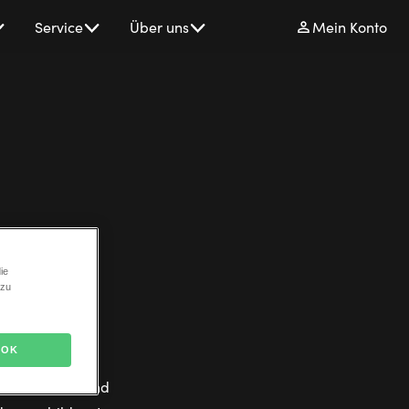
Service
Über uns
Mein Konto
ie
 zu
OK
ool, der Bush
 Darstellerin und