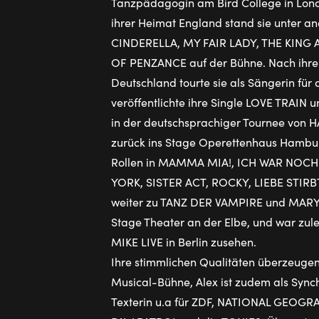
Tanzpädagogin am Bird College in Lond
ihrer Heimat England stand sie unter a
CINDERELLA, MY FAIR LADY, THE KING 
OF PENZANCE auf der Bühne. Nach ih
Deutschland tourte sie als Sängerin für
veröffentlichte ihre Single LOVE TRAIN u
in der deutschsprachiger Tournee von 
zurück ins Stage Operettenhaus Hamburg
Rollen in MAMMA MIA!, ICH WAR NOCH
YORK, SISTER ACT, ROCKY, LIEBE STIRB
weiter zu TANZ DER VAMPIRE und MAR
Stage Theater an der Elbe, und war zul
MIKE LIVE in Berlin zusehen.
Ihre stimmlichen Qualitäten überzeugen 
Musical-Bühne, Alex ist zudem als Sync
Texterin u.a für ZDF, NATIONAL GEOGRA