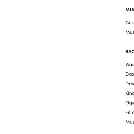
MUS
Ges
Mus
BA
Was
Das
Das
Kin
Eig
Fil
Mus