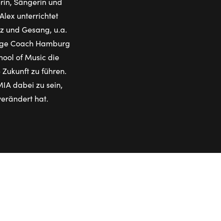
in, Sängerin und
Alex unterrichtet
nz und Gesang, u.a.
tage Coach Hamburg
ool of Music die
 Zukunft zu führen.
IA dabei zu sein,
verändert hat.