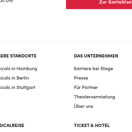
:00 Uhr
Zur Kontaktse
ter
ERE STANDORTE
DAS UNTERNEHMEN
rmat
icals in Hamburg
Karriere bei Stage
igation
cals in Berlin
Presse
cals in Stuttgart
Für Partner
Theatervermietung
Über uns
ICALREISE
TICKET & HOTEL