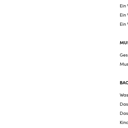
Ein
Ein
Ein
MUS
Ges
Mus
BA
Was
Das
Das
Kin