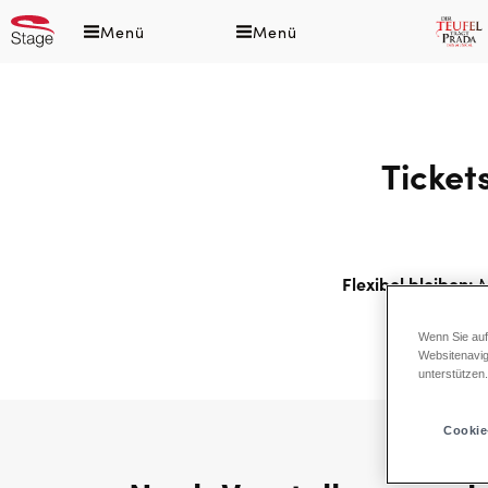
Direkt
Menü
Menü
zum
Inhalt
Ticket
Flexibel bleiben:
M
Wenn Sie auf
Websitenavig
unterstützen
Cookie