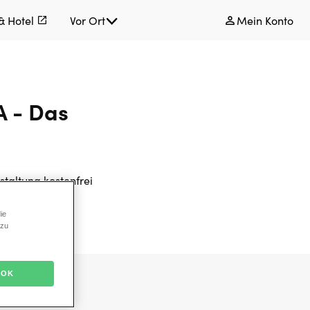
& Hotel
Vor Ort
Mein Konto
A - Das
staltung kostenfrei
ie
 zu
OK