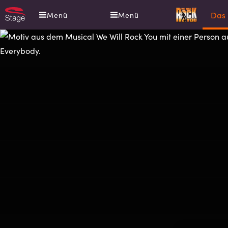
Direkt
WE
Das 
Menü
Menü
zum
WILL
Inhalt
ROCK
YOU