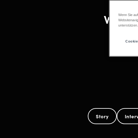
WE WIL
Wenn Sie auf
Websitenavig
unterstützen
Cookie
Story
Inter