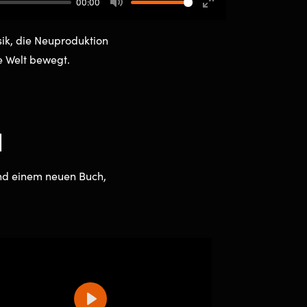
00:00
Mute
Enter
fullscreen
sik, die Neuproduktion
 Welt bewegt.
l
und einem neuen Buch,