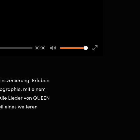
00:00
Mute
Enter
fullscreen
inszenierung. Erleben
eographie, mit einem
Alle Lieder von QUEEN
eil eines weiteren