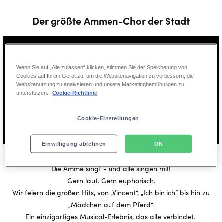
Der größte Ammen-Chor der Stadt
Wenn Sie auf „Alle zulassen“ klicken, stimmen Sie der Speicherung von
Cookies auf Ihrem Gerät zu, um die Websitenavigation zu verbessern, die
Websitenutzung zu analysieren und unsere Marketingbemühungen zu
unterstützen.
Cookie-Richtlinie
Play
Cookie-Einstellungen
00:00
Play
Mute
Ente
Einwilligung ablehnen
OK
full
Und so geht's:
Die Amme singt - und alle singen mit!
Gern laut. Gern euphorisch.
Wir feiern die großen Hits, von „Vincent“, „Ich bin ich“ bis hin zu
„Mädchen auf dem Pferd“.
Ein einzigartiges Musical-Erlebnis, das alle verbindet.