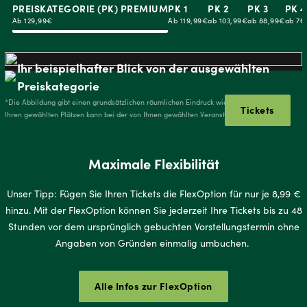
PREISKATEGORIE (PK) PREMIUM
PK 1
PK 2
PK 3
PK 4
Ab 129,99€
Ab 119,99€
ab 103,99€
ab 88,99€
ab 76
Ihr beispielhafter Blick von der ausgewählten
Preiskategorie
*Die Abbildung gibt einen grundsätzlichen räumlichen Eindruck wieder. Die Sicht von
Tickets
Ihren gewählten Plätzen kann bei der von Ihnen gewählten Veranstaltung abweichen.
Maximale Flexibilität
Unser Tipp: Fügen Sie Ihren Tickets die FlexOption für nur je 8,99 €
hinzu. Mit der FlexOption können Sie jederzeit Ihre Tickets bis zu 48
Stunden vor dem ursprünglich gebuchten Vorstellungstermin ohne
Angaben von Gründen einmalig umbuchen.
Alle Infos zur FlexOption