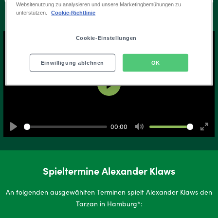
Websitenutzung zu analysieren und unsere Marketingbemühungen zu
Dschungel zu schwingen.
unterstützen.
Cookie-Richtlinie
Cookie-Einstellungen
Einwilligung ablehnen
OK
Play
00:00
Play
Mute
Ente
full
Spieltermine Alexander Klaws
An folgenden ausgewählten Terminen spielt Alexander Klaws den
Tarzan in Hamburg*: