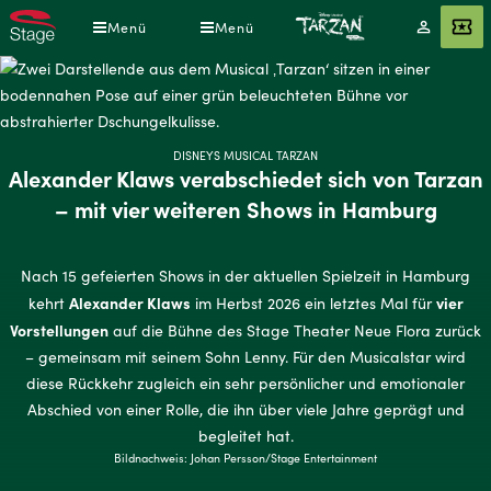
Direkt
Menü
Menü
Mein
Angebot
zum
Konto
Inhalt
DISNEYS MUSICAL TARZAN
Alexander Klaws verabschiedet sich von Tarzan
– mit vier weiteren Shows in Hamburg
Nach 15 gefeierten Shows in der aktuellen Spielzeit in Hamburg
Alexander Klaws
vier
kehrt
im Herbst 2026 ein letztes Mal für
Vorstellungen
auf die Bühne des Stage Theater Neue Flora zurück
– gemeinsam mit seinem Sohn Lenny. Für den Musicalstar wird
diese Rückkehr zugleich ein sehr persönlicher und emotionaler
Abschied von einer Rolle, die ihn über viele Jahre geprägt und
begleitet hat.
Bildnachweis: Johan Persson/Stage Entertainment