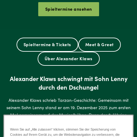
Spieltermine ansehen
Spieltermine & Tickets
Meet & Greet
Über Alexander Klaws
Alexander Klaws schwingt mit Sohn Lenny
durch den Dschungel
Alexander Klaws schrieb Tarzan-Geschichte: Gemeinsam mit
seinem Sohn Lenny stand er am 19. Dezember 2025 zum ersten
Mal gemeinsam auf der Musicalbühne. Denn der 8-Jährige
schlüpfte in die Rolle des jungen Tarzan und trat damit in die
Fußstapfen seines Vaters. Im Video spricht Alexander Klaws über
Wenn Sie auf „Alle zulassen“ klicken, stimmen Sie der Speicherung von
Cookies auf Ihrem Gerät zu, um die Websitenavigation zu verbessern, die
die besondere Gelegenheit, gemeinsam mit Sohn Lenny durch den