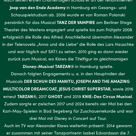
Joop van den Ende Academy
in Hamburg ein Gesangs- und
Schauspielstudium ab. 2006 wurde er von Roman Polanski
TANZ DER VAMPIRE
persönlich für das Musical
am Berliner Stage
Theater des Westens engagiert und spielte bis zum Frühjahr 2008
erfolgreich die Rolle des Alfred. Anschließend übernahm Alexander
in der Telenovela „Anna und die Liebe“ die Rolle des Lars Hauschke
und war täglich auf SAT.1 zu sehen. 2010 ging es dann wieder
zurück zum Musical, wo Klaws die Titelfigur im gleichnamigen
Disney-Musical TARZAN®
in Hamburg spielte.
Danach folgten Engagements u. a. in den Hauptrollen der
DER SCHUH DES MANITU, JOSEPH AND THE AMAZING
Musicals
MULTICOLOR DREAMCOAT, JESUS CHRIST SUPERSTAR
, sowie 2016
TARZAN®
GHOST
KNIE-Das Circus Musical
erneut
, 2017
und 2019
.
Zudem sorgte er zwischen 2017 und 2024 bereits vier Mal bei den
Karl-May-Spielen in Bad Segeberg für Zuschauerrekorde und war
drei Mal mit Disney in Concert auf Tour.
Auch im TV war Alexander Klaws weiterhin präsent: 2014 gewann
er zusammen mit seiner Tanzpartnerin Isabel Edvardsson die 7.