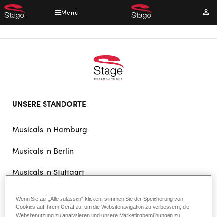
Direkt
Menü
Mei
zum
Kont
Inhalt
Footer
UNSERE STANDORTE
doormat
navigation
Musicals in Hamburg
Musicals in Berlin
Musicals in Stuttgart
Wenn Sie auf „Alle zulassen“ klicken, stimmen Sie der Speicherung von
DAS UNTERNEHMEN
Cookies auf Ihrem Gerät zu, um die Websitenavigation zu verbessern, die
Websitenutzung zu analysieren und unsere Marketingbemühungen zu