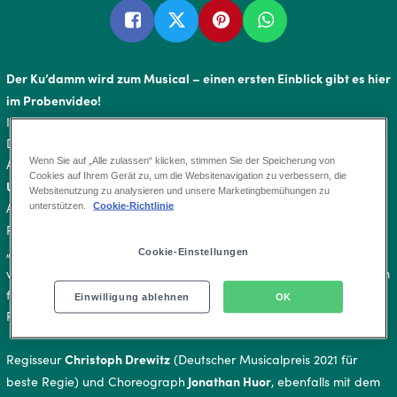
Der Ku’damm wird zum Musical – einen ersten Einblick gibt es hier
im Probenvideo!
In den letzten Wochen war Ku’damm 56 medial überall präsent:
Der Soundtrack auf Platz 1 der Musicalcharts und die vielen TV-
Wenn Sie auf „Alle zulassen“ klicken, stimmen Sie der Speicherung von
Auftritte schlugen sich nieder in sensationellen Ticketverkäufen.
Cookies auf Ihrem Gerät zu, um die Websitenavigation zu verbessern, die
Und nun ist es endlich so weit:
Websitenutzung zu analysieren und unsere Marketingbemühungen zu
Am 28. November feiert die Geschichte der Grimme-
unterstützen.
Cookie-Richtlinie
Annette Hess
Preisträgerin
(unter anderem schrieb sie auch
„Weißensee“) in Verbund mit der Musik und den Songtexten
Cookie-Einstellungen
Peter Plate
Ulf-Leo Sommer
von
und
(sie schreiben unter anderem
für Max Raabe/ Annett Louisan/ Sarah Connor und natürlich
Einwilligung ablehnen
OK
Rosenstolz) ihre lang erwartete Premiere.
Christoph Drewitz
Regisseur
(Deutscher Musicalpreis 2021 für
Jonathan Huor
beste Regie) und Choreograph
, ebenfalls mit dem