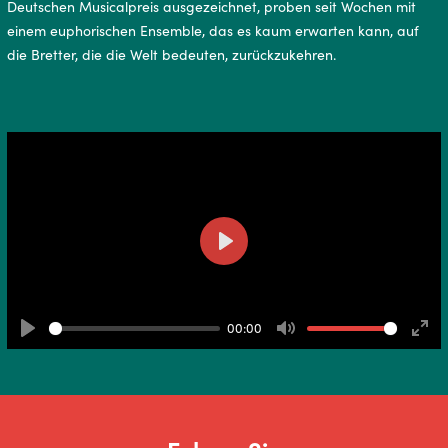
Deutschen Musicalpreis ausgezeichnet, proben seit Wochen mit
einem euphorischen Ensemble, das es kaum erwarten kann, auf
die Bretter, die die Welt bedeuten, zurückzukehren.
Play
00:00
Play
Mute
Ente
full