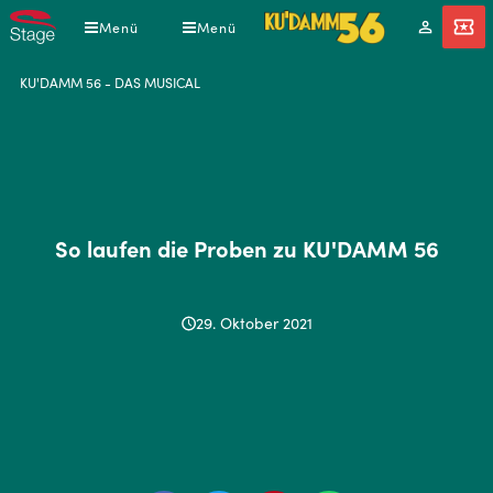
Direkt
Menü
Menü
Mein
Tickets
zum
Konto
Inhalt
Pfadnavigation
KU'DAMM 56 - DAS MUSICAL
So laufen die Proben zu KU'DAMM 56
29. Oktober 2021