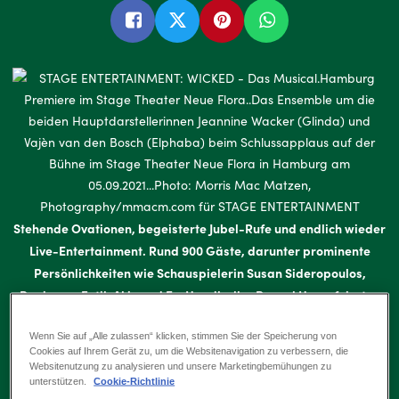
Stehende Ovationen, begeisterte Jubel-Rufe und endlich wieder
Live-Entertainment. Rund 900 Gäste, darunter prominente
Persönlichkeiten wie Schauspielerin Susan Sideropoulos,
Regisseur Fatih Akin
und Ex-Handballer Pascal Hens, feierten
die Premiere des zauberhaften Broadway-Klassikers WICKED –
Wenn Sie auf „Alle zulassen“ klicken, stimmen Sie der Speicherung von
Das Musical und damit den erfolgreichen Restart der Musicals
Cookies auf Ihrem Gerät zu, um die Websitenavigation zu verbessern, die
in Hamburg und ganz Deutschland.
Websitenutzung zu analysieren und unsere Marketingbemühungen zu
unterstützen.
Cookie-Richtlinie