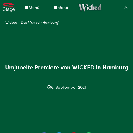
Direkt
Menü
Menü
Mei
zum
Kont
Inhalt
Pfadnavigation
Wicked - Das Musical (Hamburg)
Umjubelte Premiere von WICKED in Hamburg
6. September 2021