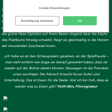
Cookie-Einstellungen
Schon in der Pause zwischen Akt I und II sind die prominenten
Ehrengäste voll des Lobes für die in Hamburg erstaufgeführte
Einwilligung ablehnen
OK
Neuinszenierung des weltweiten Erfolgs-Musicals. Kein Wunder,
endet der erste Teil mit einem absoluten Highlight der Show: Wenn
die grüne Hexe Elphaba auf ihrem Besen singend über die Köpfe
des Publikums hinweg schwebt, fliegt sie gleichzeitig in die Herzen
der staunenden Zuschauer:innen.
„Ich habe es an den Schauspielern gesehen, an der Spielfreude –
man sieht wirklich wie lange sie darauf gewartet haben, dass sie
wieder auf der Bühne stehen können. Deswegen ist die Premiere
umso wuchtiger. Der Mensch braucht Kunst, Kultur und
Unterhaltung. Das ist Essen für die Seele. Und ich bin froh, dass es
Fatih Akin
, Filmregisseur
wieder was zu Essen gibt.“