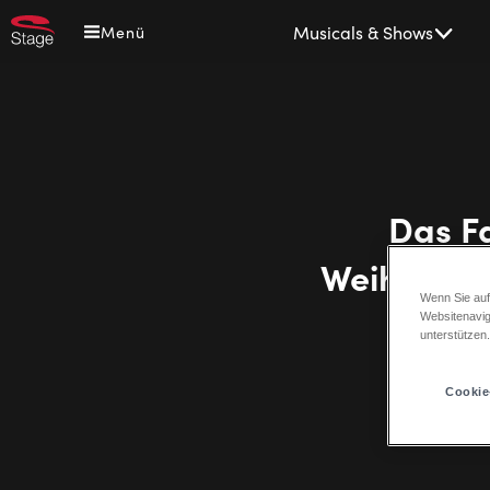
Direkt
Main
Musicals & Shows
Menü
zum
navigation
Inhalt
Das Fa
Weihnachte
Wenn Sie auf
Websitenavig
unterstützen
Cookie