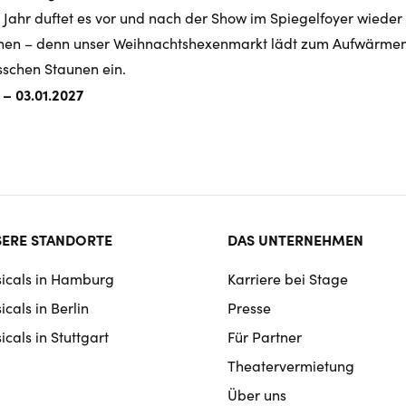
Jahr duftet es vor und nach der Show im Spiegelfoyer wieder
hen – denn unser Weihnachtshexenmarkt lädt zum Aufwärme
sschen Staunen ein.
6 – 03.01.2027
ter
ERE STANDORTE
DAS UNTERNEHMEN
rmat
icals in Hamburg
Karriere bei Stage
igation
cals in Berlin
Presse
cals in Stuttgart
Für Partner
Theatervermietung
Über uns