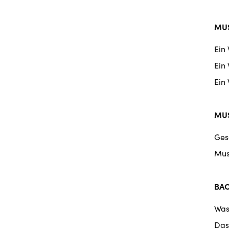
MUS
Ein
Ein
Ein
MUS
Ges
Mus
BA
Was
Das