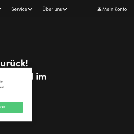
Service
Über uns
Mein Konto
zurück!
 Musical im
ie
 zu
OK
6