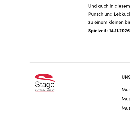
Und auch in diesem 
Punsch und Lebkuc
zu einem kleinen bi
Spielzeit: 14.11.202
Foo
UNS
doo
Mus
nav
Musi
Musi