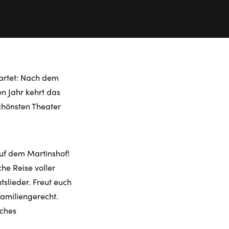
wartet: Nach dem
n Jahr kehrt das
chönsten Theater
uf dem Martinshof!
he Reise voller
slieder. Freut euch
familiengerecht.
iches