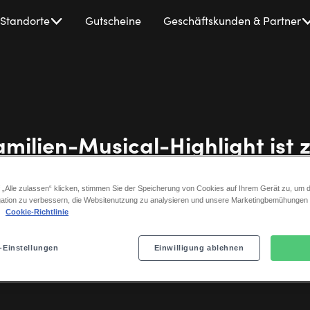
Standorte
Gutscheine
Geschäftskunden & Partner
milien-Musical-Highlight ist 
n 2026 mit Bibi & Tina – Das
 „Alle zulassen“ klicken, stimmen Sie der Speicherung von Cookies auf Ihrem Gerät zu, um d
Theater des Westens
ation zu verbessern, die Websitenutzung zu analysieren und unsere Marketingbemühungen
.
Cookie-Richtlinie
-Einstellungen
Einwilligung ablehnen
WEIHNACHTEN MIT BIBI & TINA – Das Musical
•
27 Februar 202