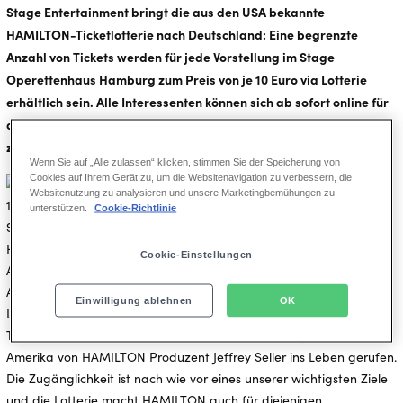
Stage Entertainment bringt die aus den USA bekannte
HAMILTON-Ticketlotterie nach Deutschland: Eine begrenzte
Anzahl von Tickets werden für jede Vorstellung im Stage
Operettenhaus Hamburg zum Preis von je 10 Euro via Lotterie
erhältlich sein. Alle Interessenten können sich ab sofort online für
die Lotterie registrieren, um eines der begehrten 10-Euro-Tickets
zu erwerben.
Wenn Sie auf „Alle zulassen“ klicken, stimmen Sie der Speicherung von
Cookies auf Ihrem Gerät zu, um die Websitenavigation zu verbessern, die
Websitenutzung zu analysieren und unsere Marketingbemühungen zu
unterstützen.
Cookie-Richtlinie
HAMILTON erzählt die außergewöhnliche Aufstiegsgeschichte von
Cookie-Einstellungen
Alexander Hamilton, einem der Gründerväter der USA, dessen
Abbild in Würdigung seiner Leistung als erster Finanzminister des
Einwilligung ablehnen
OK
Landes noch heute auf dem 10-Dollar-Schein zu finden ist. Die
Ticket-Lotterie für 10-Dollar-Tickets wurde ursprünglich 2015 in
Amerika von HAMILTON Produzent Jeffrey Seller ins Leben gerufen.
Die Zugänglichkeit ist nach wie vor eines unserer wichtigsten Ziele
und die Lotterie macht HAMILTON auch für diejenigen