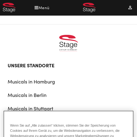
Direkt
Menü
Mei
zum
Kont
Inhalt
Footer
UNSERE STANDORTE
doormat
navigation
Musicals in Hamburg
Musicals in Berlin
Musicals in Stuttgart
Wenn Sie auf „Alle zulassen“ klicken, stimmen Sie der Speicherung von
DAS UNTERNEHMEN
Cookies auf Ihrem Gerät zu, um die Websitenavigation zu verbessern, die
Websitenutzung zu analysieren und unsere Marketingbemühungen zu