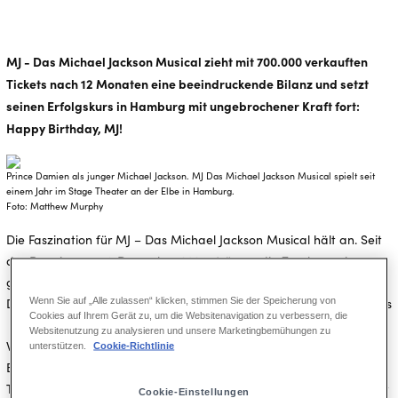
MJ - Das Michael Jackson Musical zieht mit 700.000 verkauften
Tickets nach 12 Monaten eine beeindruckende Bilanz und setzt
seinen Erfolgskurs in Hamburg mit ungebrochener Kraft fort:
Happy Birthday, MJ!
Prince Damien als junger Michael Jackson. MJ Das Michael Jackson Musical spielt seit
einem Jahr im Stage Theater an der Elbe in Hamburg.
Foto: Matthew Murphy
Die Faszination für MJ – Das Michael Jackson Musical hält an. Seit
der Premiere am 1. Dezember 2024 strömen die Zuschauer in
großer Zahl ins Stage Theater an der Elbe. Die hohe Nachfrage in
Wenn Sie auf „Alle zulassen“ klicken, stimmen Sie der Speicherung von
Deutschland unterstreicht die enorme Popularität Michael Jacksons
Cookies auf Ihrem Gerät zu, um die Websitenavigation zu verbessern, die
ebenso wie die überragende künstlerische Qualität des Musicals.
Websitenutzung zu analysieren und unsere Marketingbemühungen zu
Weltweit begeisterte die Produktion, die aktuell auch am
unterstützen.
Cookie-Richtlinie
Broadway, am Londoner Westend, in Australien und auf einer US
Tour zu sehen ist, bereits über fünf Millionen Menschen. Für 2026 ist
Cookie-Einstellungen