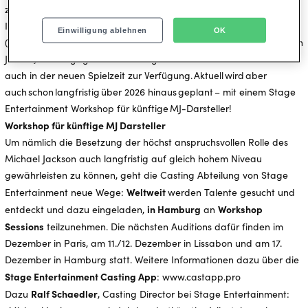
zudem eine Asien Tour geplant.
In Hamburg haben die gefeierten Hauptdarsteller Benét Monteiro
Einwilligung ablehnen
OK
(MJ), Oxa (MJ alternierend) und Prince Damien (Michael in jüngeren
Jahren) ihre Engagements verlängert und stehen der Produktion
auch in der neuen Spielzeit zur Verfügung. Aktuell wird aber
auch schon langfristig über 2026 hinaus geplant – mit einem Stage
Entertainment Workshop für künftige MJ-Darsteller!
Workshop für künftige MJ Darsteller
Um nämlich die Besetzung der höchst anspruchsvollen Rolle des
Michael Jackson auch langfristig auf gleich hohem Niveau
gewährleisten zu können, geht die Casting Abteilung von Stage
Weltweit
Entertainment neue Wege:
werden Talente gesucht und
in Hamburg
Workshop
entdeckt und dazu eingeladen,
an
Sessions
teilzunehmen. Die nächsten Auditions dafür finden im
Dezember in Paris, am 11./12. Dezember in Lissabon und am 17.
Dezember in Hamburg statt. Weitere Informationen dazu über die
Stage Entertainment Casting App
: www.castapp.pro
Ralf Schaedler
Dazu
, Casting Director bei Stage Entertainment: