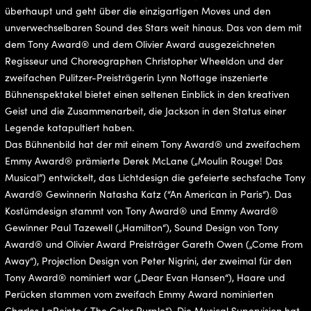
überhaupt und geht über die einzigartigen Moves und den
unverwechselbaren Sound des Stars weit hinaus. Das von dem mit
dem Tony Award® und dem Olivier Award ausgezeichneten
Regisseur und Choreographen Christopher Wheeldon und der
zweifachen Pulitzer-Preisträgerin Lynn Nottage inszenierte
Bühnenspektakel bietet einen seltenen Einblick in den kreativen
Geist und die Zusammenarbeit, die Jackson in den Status einer
Legende katapultiert haben.
Das Bühnenbild hat der mit einem Tony Award® und zweifachem
Emmy Award® prämierte Derek McLane („Moulin Rouge! Das
Musical”) entwickelt, das Lichtdesign die gefeierte sechsfache Tony
Award® Gewinnerin Natasha Katz (“An American in Paris“). Das
Kostümdesign stammt von Tony Award® und Emmy Award®
Gewinner Paul Tazewell („Hamilton“), Sound Design von Tony
Award® und Olivier Award Preisträger Gareth Owen („Come From
Away“), Projection Design von Peter Nigrini, der zweimal für den
Tony Award® nominiert war („Dear Evan Hansen“), Haare und
Perücken stammen vom zweifach Emmy Award nominierten
Charles LaPointe („The Color Purple“). Die Musical Supervision hat