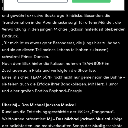
Prince Damien.
Im Anschluss führt Prince Damien seine Kollegen durchs Theater
und gewährt exklusive Backstage-Einblicke. Besonders die
Transformation in der Abendmaske sorgt für offene Münder: die
Verwandlung in den jungen Michael Jackson hinterlässt bleibenden
Eindruck.
„Für mich ist es etwas ganz Besonderes, die Jungs hier zu haben
und sie an diesen Teil meines Lebens teilhaben zu lassen“,
schwärmt Prince Damien.
Nach dem Blick hinter die Kulissen nahmen TEAM 5ÜNF im
Zuschauerraum Platz und verfolgten die Show live.
Eines ist sicher: TEAM 5ÜNF rockt nicht nur gemeinsam die Bühne –
sie feiern auch die Erfolge ihrer Bandkollegen. Mit Herz, Humor
und einer großen Portion Boyband-Energie.
Über MJ – Das Michael Jackson Musical
Rund um die Entstehungsgeschichte der 1992er „Dangerous“-
MJ – Das Michael Jackson Musical
Welttournee präsentiert
einige
der beliebtesten und meistverkauften Songs der Musikgeschichte