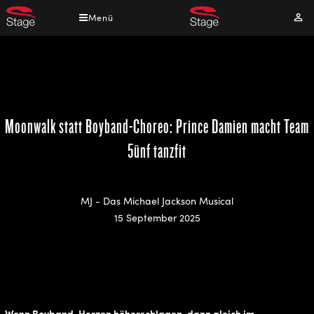
Direkt
Menü
Mei
zum
Kont
Inhalt
Moonwalk statt Boyband-Choreo: Prince Damien macht Team
5ünf tanzfit
MJ - Das Michael Jackson Musical
15 September 2025
Wenn Boyband-Herzen höherschlagen, dann gleich im