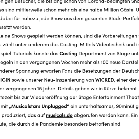
jenigen Besucher, die bislang schon von Corona-bedingten Sh
es sind mittlerweile schon mehr als eine halbe Million Gäst
dabei für nahezu jede Show aus dem gesamten Stück-Portfol
esetzt werden.
eine Shows gespielt werden können, sind die Vorbereitungen f
zählt unter anderem das Casting: Mittels Videotechnik und i
Casting
piel-Tutorials konnte das
Department von Stage unte
egeln in den vergangenen Wochen mehr als 100 neue Darstell
nderer Spannung erwarten Fans die Besetzungen der Deutsc
NIGIN
WICKED
sowie unserer Neu-Inszenierung von
, einer der
 vergangenen 15 Jahre. Details geben wir in Kürze bekannt.
artezeit bis zur Wiedereröffnung der Stage Entertainment Thea
„Musicalstars Unplugged“
 mit
ein unterhaltsames, 90minütig
musicals.de
 produziert, das auf
abgerufen werden kann. Ein T
te, die durch die Pandemie besonders betroffen sind.