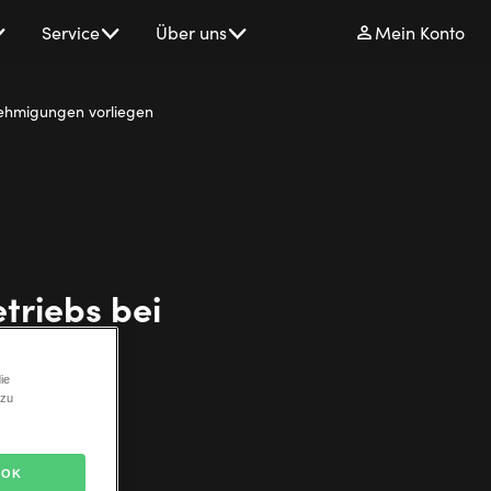
Service
Über uns
Mein Konto
nehmigungen vorliegen
triebs bei
dliche
ie
 zu
OK