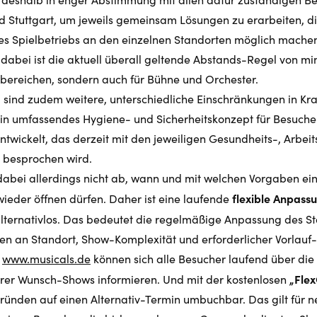
 Stuttgart, um jeweils gemeinsam Lösungen zu erarbeiten, di
 Spielbetriebs an den einzelnen Standorten möglich machen
dabei ist die aktuell überall geltende Abstands-Regel von mi
rbereichen, sondern auch für Bühne und Orchester.
sind zudem weitere, unterschiedliche Einschränkungen in Kra
ein umfassendes Hygiene- und Sicherheitskonzept für Besuche
ntwickelt, das derzeit mit den jeweiligen Gesundheits-, Arbei
besprochen wird.
dabei allerdings nicht ab, wann und mit welchen Vorgaben ein
flexible Anpass
ieder öffnen dürfen. Daher ist eine laufende
lternativlos. Das bedeutet die regelmäßige Anpassung des St
n an Standort, Show-Komplexität und erforderlicher Vorlauf-
e
www.musicals.de
können sich alle Besucher laufend über die
„Fle
rer Wunsch-Shows informieren. Und mit der kostenlosen
ünden auf einen Alternativ-Termin umbuchbar. Das gilt für 