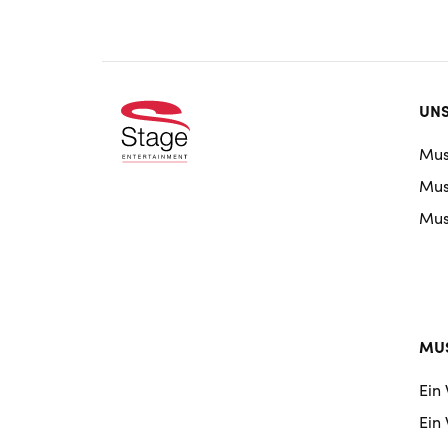
Foo
UNS
doo
Mus
nav
Musi
Musi
MUS
Ein
Ein