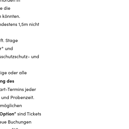
e die
 könnten.
ndestens 1,5m nicht
ft. Stage
r* und
tsschutzschutz- und
ige oder alle
ung des
art-Termins jeder
 und Probenzeit.
 möglichen
xOption“
sind Tickets
neue Buchungen