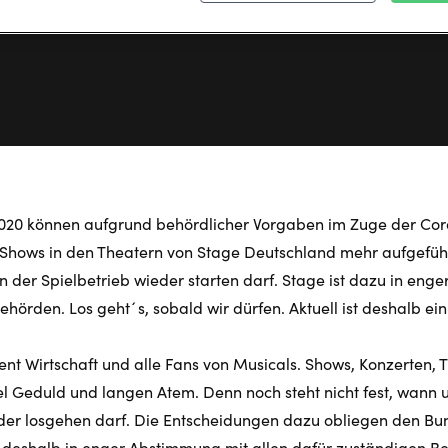
Stage Entertainment
•
29 Juli 2020
2020 können aufgrund behördlicher Vorgaben im Zuge der C
 Shows in den Theatern von Stage Deutschland mehr aufgefüh
ann der Spielbetrieb wieder starten darf. Stage ist dazu in en
hörden. Los geht´s, sobald wir dürfen. Aktuell ist deshalb ein 
ent Wirtschaft und alle Fans von Musicals. Shows, Konzerten, 
el Geduld und langen Atem. Denn noch steht nicht fest, wann 
er losgehen darf. Die Entscheidungen dazu obliegen den Bu
t deshalb in enger Abstimmung mit allen dafür zuständigen B