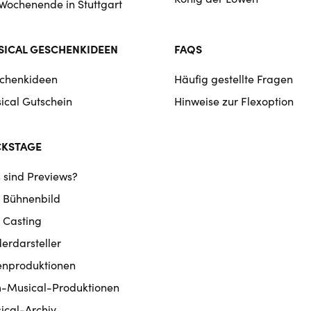
 Wochenende in Stuttgart
ICAL GESCHENKIDEEN
FAQS
chenkideen
Häufig gestellte Fragen
ical Gutschein
Hinweise zur Flexoption
CKSTAGE
 sind Previews?
 Bühnenbild
 Casting
derdarsteller
enproduktionen
m-Musical-Produktionen
ical-Archiv