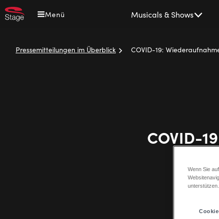
Direkt
Main
Musicals & Shows
Menü
zum
navigation
Inhalt
Pressemitteilungen im Überblick
COVID-19: Wiederaufnahme 
Pfadnavigation
COVID-19:
Stage
Wenn Sie auf
Websitenavig
unterstützen
Cookie