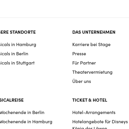
ter
ERE STANDORTE
DAS UNTERNEHMEN
rmat
icals in Hamburg
Karriere bei Stage
igation
cals in Berlin
Presse
cals in Stuttgart
Für Partner
Theatervermietung
Über uns
ICALREISE
TICKET & HOTEL
 Wochenende in Berlin
Hotel-Arrangements
 Wochenende in Hamburg
Hotelangebote für Disneys
König der Löwen