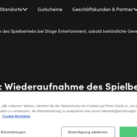
Standorte
Gutscheine
Geschäftskunden & Partner
des Spielbetriebs bei Stage Entertainment, sobald behördliche Ge
 Wiederaufnahme des Spielbe
 Entertainment, sobald behör
 „Alle zulassen“ klicken, stimmen Sie der Speicherung von Cookies auf Ihrem Gerät zu, um d
Genehmigungen vorliegen
ation zu verbessern, die Websitenutzung zu analysieren und unsere Marketingbemühungen
.
Cookie-Richtlinie
-Einstellungen
Einwilligung ablehnen