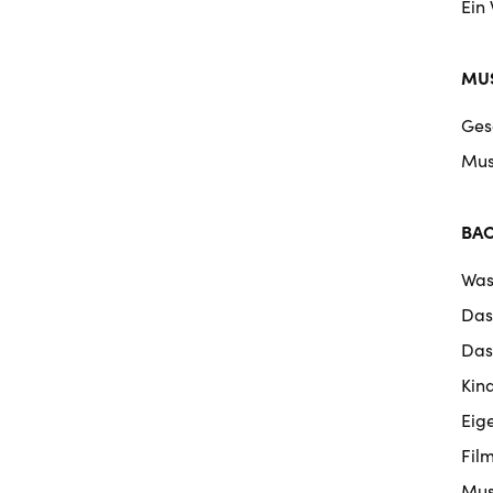
Ein
MUS
Ges
Mus
BA
Was
Das
Das
Kin
Eig
Fil
Mus