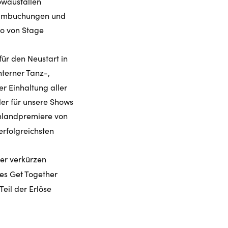
owausfällen
e. Umbuchungen und
io von Stage
ür den Neustart in
nterner Tanz-,
r Einhaltung aller
er für unsere Shows
hlandpremiere von
 erfolgreichsten
ter verkürzen
es Get Together
eil der Erlöse