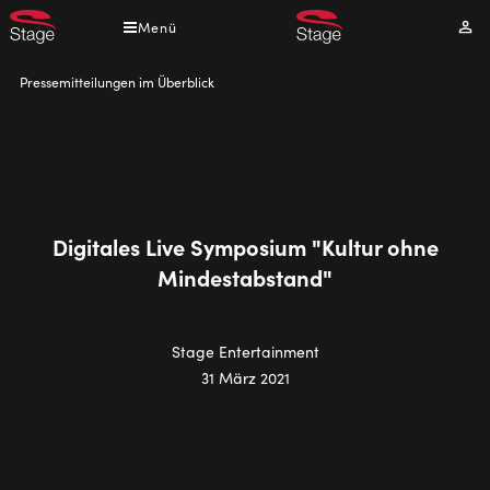
Direkt
Menü
Mei
zum
Kont
Inhalt
Pfadnavigation
Pressemitteilungen im Überblick
Digitales Live Symposium "Kultur ohne
Mindestabstand"
Stage Entertainment
31 März 2021