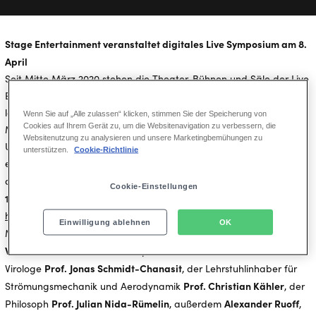
Stage Entertainment veranstaltet digitales Live Symposium am 8.
April
Seit Mitte März 2020 stehen die Theater, Bühnen und Säle der Live
Entertainment Branche in Deutschland leer. Kulturschaffende
leiden massiv unter den Auswirkungen der Corona-Pandemie.
Wenn Sie auf „Alle zulassen“ klicken, stimmen Sie der Speicherung von
Cookies auf Ihrem Gerät zu, um die Websitenavigation zu verbessern, die
Millionen Menschen vermissen gemeinsam erlebte Live Kultur.
Websitenutzung zu analysieren und unsere Marketingbemühungen zu
Unter dem Motto „Kultur ohne Mindestabstand“ – abgekürzt darin
unterstützen.
Cookie-Richtlinie
enthalten die Einladung „kom(m)“ – richtet Stage Entertainment
8. April von 15.00 bis
den Blick in die Zukunft und veranstaltet am
Cookie-Einstellungen
17.00 Uhr
ein digitales Live Symposium:
https://bit.ly/39w37dI
Einwilligung ablehnen
OK
Julia
Moderiert wird das Symposium von TV Kulturjournalistin
Westlake
. Zu ihren Diskussionspartnern zählen der bekannte
Prof.
Jonas Schmidt-Chanasit
Virologe
, der Lehrstuhlinhaber für
Prof. Christian Kähler
Strömungsmechanik und Aerodynamik
, der
Prof. Julian Nida-Rümelin
Alexander Ruoff
Philosoph
, außerdem
,