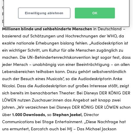
gesanglicher und dialogfreier Momente die visuellen Elemente der
Produktion beschreibt.
Einwilligung ablehnen
OK
1,2
Das Angebot der Audiodeskription richtet sich an rund
Millionen blinde und sehbehinderte Menschen
in Deutschland –
basierend auf Schätzungen und Hochrechnungen der WHO, da
exakte nationale Erhebungen bislang fehlen. „Audiodeskription ist
ein wichtiger Schritt, um Kultur für alle Menschen zugänglich zu
machen. Die UN-Behindertenrechtskonvention legt sogar fest, dass
jeder Mensch – unabhängig von einer Beeinträchtigung – an allen
Lebensbereichen teilhaben kann. Dazu gehört selbstverständlich
auch der Besuch eines Musicals“, so die Audiodeskriptorin Anke
Nicolai. Dass die Audiodeskription auf großes Interesse stößt, zeigt
sich bereits im benachbarten Theater: Bei Disneys DER KÖNIG DER
LÖWEN nutzen Zuschauer:innen das Angebot seit knapp zwei
Jahren. „Wir verzeichnen bei Disneys DER KÖNIG DER LÖWEN schon
1.000 Downloads
Stephan Jaekel
über
, so
, Director
Communications bei Stage Entertainment. „Diese Nachfrage hat
uns ermuntert, Earcatch auch bei MJ – Das Michael Jackson