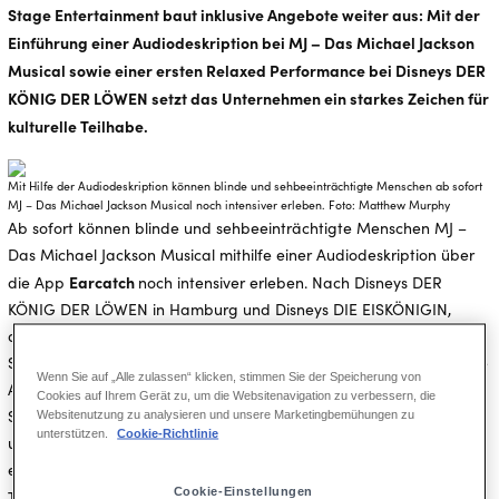
Stage Entertainment baut inklusive Angebote weiter aus: Mit der
Einführung einer Audiodeskription bei MJ – Das Michael Jackson
Musical sowie einer ersten Relaxed Performance bei Disneys DER
KÖNIG DER LÖWEN setzt das Unternehmen ein starkes Zeichen für
kulturelle Teilhabe.
Mit Hilfe der Audiodeskription können blinde und sehbeeinträchtigte Menschen ab sofort
MJ – Das Michael Jackson Musical noch intensiver erleben. Foto: Matthew Murphy
Ab sofort können blinde und sehbeeinträchtigte Menschen MJ –
Das Michael Jackson Musical mithilfe einer Audiodeskription über
Earcatch
die App
noch intensiver erleben. Nach Disneys DER
KÖNIG DER LÖWEN in Hamburg und Disneys DIE EISKÖNIGIN,
derzeit im Stage Apollo Theater in Stuttgart zu sehen, erweitert
Stage Entertainment damit sein barrierefreies Angebot erneut. Die
Wenn Sie auf „Alle zulassen“ klicken, stimmen Sie der Speicherung von
Audiodeskription wird an die „Cues“ genannten Lichtbefehle der
Cookies auf Ihrem Gerät zu, um die Websitenavigation zu verbessern, die
Show gekoppelt und läuft dadurch stets synchron zu Musik, Dialog
Websitenutzung zu analysieren und unsere Marketingbemühungen zu
unterstützen.
Cookie-Richtlinie
und Bühnenbild – individuell abrufbar über Kopfhörer auf dem
eigenen Smartphone. Eingesprochen ist sie vom renommierten
Cookie-Einstellungen
Benito Bause
Theater- und TV-Schauspieler
, der während