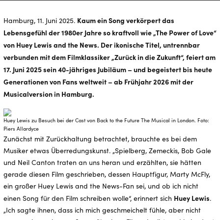
Kaum ein Song verkörpert das
Hamburg, 11. Juni 2025.
Lebensgefühl der 1980er Jahre so kraftvoll wie „The Power of Love“
von Huey Lewis and the News. Der ikonische Titel, untrennbar
verbunden mit dem Filmklassiker „Zurück in die Zukunft“, feiert am
17. Juni 2025 sein 40-jähriges Jubiläum – und begeistert bis heute
Generationen von Fans weltweit – ab Frühjahr 2026 mit der
Musicalversion in Hamburg.
Huey Lewis zu Besuch bei der Cast von Back to the Future The Musical in London. Foto:
Piers Allardyce
Zunächst mit Zurückhaltung betrachtet, brauchte es bei dem
Musiker etwas Überredungskunst. „Spielberg, Zemeckis, Bob Gale
und Neil Canton traten an uns heran und erzählten, sie hätten
gerade diesen Film geschrieben, dessen Hauptfigur, Marty McFly,
ein großer Huey Lewis and the News-Fan sei, und ob ich nicht
Huey Lewis
einen Song für den Film schreiben wolle“, erinnert sich
.
„Ich sagte ihnen, dass ich mich geschmeichelt fühle, aber nicht