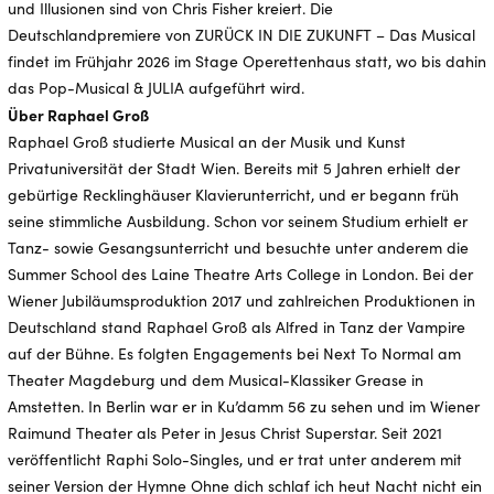
und Illusionen sind von Chris Fisher kreiert. Die
Deutschlandpremiere von ZURÜCK IN DIE ZUKUNFT – Das Musical
findet im Frühjahr 2026 im Stage Operettenhaus statt, wo bis dahin
das Pop-Musical & JULIA aufgeführt wird.
Über Raphael Groß
Raphael Groß studierte Musical an der Musik und Kunst
Privatuniversität der Stadt Wien. Bereits mit 5 Jahren erhielt der
gebürtige Recklinghäuser Klavierunterricht, und er begann früh
seine stimmliche Ausbildung. Schon vor seinem Studium erhielt er
Tanz- sowie Gesangsunterricht und besuchte unter anderem die
Summer School des Laine Theatre Arts College in London. Bei der
Wiener Jubiläumsproduktion 2017 und zahlreichen Produktionen in
Deutschland stand Raphael Groß als Alfred in Tanz der Vampire
auf der Bühne. Es folgten Engagements bei Next To Normal am
Theater Magdeburg und dem Musical-Klassiker Grease in
Amstetten. In Berlin war er in Ku’damm 56 zu sehen und im Wiener
Raimund Theater als Peter in Jesus Christ Superstar. Seit 2021
veröffentlicht Raphi Solo-Singles, und er trat unter anderem mit
seiner Version der Hymne Ohne dich schlaf ich heut Nacht nicht ein