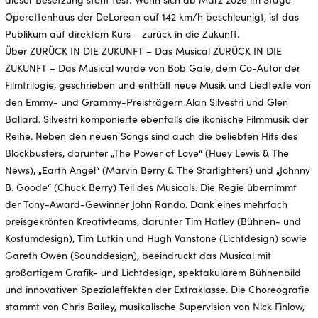
Operettenhaus der DeLorean auf 142 km/h beschleunigt, ist das
Publikum auf direktem Kurs – zurück in die Zukunft.
Über ZURÜCK IN DIE ZUKUNFT – Das Musical ZURÜCK IN DIE
ZUKUNFT – Das Musical wurde von Bob Gale, dem Co-Autor der
Filmtrilogie, geschrieben und enthält neue Musik und Liedtexte von
den Emmy- und Grammy-Preisträgern Alan Silvestri und Glen
Ballard. Silvestri komponierte ebenfalls die ikonische Filmmusik der
Reihe. Neben den neuen Songs sind auch die beliebten Hits des
Blockbusters, darunter „The Power of Love“ (Huey Lewis & The
News), „Earth Angel“ (Marvin Berry & The Starlighters) und „Johnny
B. Goode“ (Chuck Berry) Teil des Musicals. Die Regie übernimmt
der Tony-Award-Gewinner John Rando. Dank eines mehrfach
preisgekrönten Kreativteams, darunter Tim Hatley (Bühnen- und
Kostümdesign), Tim Lutkin und Hugh Vanstone (Lichtdesign) sowie
Gareth Owen (Sounddesign), beeindruckt das Musical mit
großartigem Grafik- und Lichtdesign, spektakulärem Bühnenbild
und innovativen Spezialeffekten der Extraklasse. Die Choreografie
stammt von Chris Bailey, musikalische Supervision von Nick Finlow,