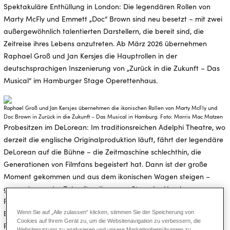
Spektakuläre Enthüllung in London: Die legendären Rollen von
Marty McFly und Emmett „Doc“ Brown sind neu besetzt – mit zwei
außergewöhnlich talentierten Darstellern, die bereit sind, die
Zeitreise ihres Lebens anzutreten. Ab März 2026 übernehmen
Raphael Groß und Jan Kersjes die Hauptrollen in der
deutschsprachigen Inszenierung von „Zurück in die Zukunft – Das
Musical“ im Hamburger Stage Operettenhaus.
Raphael Groß und Jan Kersjes übernehmen die ikonischen Rollen von Marty McFly und
Doc Brown in Zurück in die Zukunft – Das Musical in Hamburg. Foto: Morris Mac Matzen
Probesitzen im DeLorean: Im traditionsreichen Adelphi Theatre, wo
derzeit die englische Originalproduktion läuft, fährt der legendäre
DeLorean auf die Bühne – die Zeitmaschine schlechthin, die
Generationen von Filmfans begeistert hat. Dann ist der große
Moment gekommen und aus dem ikonischen Wagen steigen –
ganz wie aus der Zukunft – die neuen Stars der Hamburger
Produktion: Raphael Groß als Marty McFly und Jan Kersjes als Doc
Wenn Sie auf „Alle zulassen“ klicken, stimmen Sie der Speicherung von
Brown.
Cookies auf Ihrem Gerät zu, um die Websitenavigation zu verbessern, die
Raphael Groß ist dem Hamburger Publikum bereits ein Begriff.
Websitenutzung zu analysieren und unsere Marketingbemühungen zu