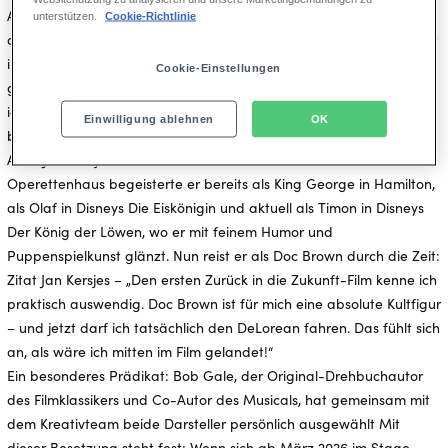
Aktuell steht er als Romeo im Popmusical & JULIA auf der Bühne
unterstützen.
Cookie-Richtlinie
des Operettenhauses. Mit der Rolle des Marty McFly erfüllt sich für
ihn ein lang gehegter Traum: “Ich habe zwar nie im Lotto
Cookie-Einstellungen
gewonnen, aber Marty McFly spielen zu dürfen kommt da, glaube
ich, ganz nah dran. Nur, dass ich statt Millionen eine Zeitmaschine
Einwilligung ablehnen
OK
bekommen habe!”
Auch Jan Kersjes ist kein Unbekannter in der Musicalszene. Im
Operettenhaus begeisterte er bereits als King George in Hamilton,
als Olaf in Disneys Die Eiskönigin und aktuell als Timon in Disneys
Der König der Löwen, wo er mit feinem Humor und
Puppenspielkunst glänzt. Nun reist er als Doc Brown durch die Zeit:
Zitat Jan Kersjes – „Den ersten Zurück in die Zukunft-Film kenne ich
praktisch auswendig. Doc Brown ist für mich eine absolute Kultfigur
– und jetzt darf ich tatsächlich den DeLorean fahren. Das fühlt sich
an, als wäre ich mitten im Film gelandet!“
Ein besonderes Prädikat: Bob Gale, der Original-Drehbuchautor
des Filmklassikers und Co-Autor des Musicals, hat gemeinsam mit
dem Kreativteam beide Darsteller persönlich ausgewählt Mit
dieser Besetzung steht fest: Wenn sich ab März 2026 im Stage