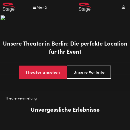
Direkt
Menü
Mei
zum
Kont
Inhalt
Unsere Theater in Berlin: Die perfekte Location
für Ihr Event
Theater ansehen
Unsere Vorteile
Pfadnavigation
Theatervermietung
Unvergessliche Erlebnisse