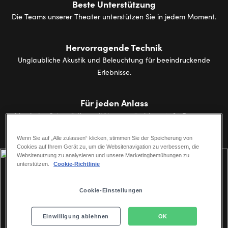
Beste Unterstützung
Die Teams unserer Theater unterstützen Sie in jedem Moment.
Hervorragende Technik
Unglaubliche Akustik und Beleuchtung für beeindruckende
Erlebnisse.
Für jeden Anlass
Magische Orte mit Kapazitäten von 50 bis zu 2030 Personen.
Wenn Sie auf „Alle zulassen“ klicken, stimmen Sie der Speicherung von
Cookies auf Ihrem Gerät zu, um die Websitenavigation zu verbessern, die
Websitenutzung zu analysieren und unsere Marketingbemühungen zu
unterstützen.
Cookie-Richtlinie
Cookie-Einstellungen
Der richtige Rahmen für außergewöhnliche
Events
Einwilligung ablehnen
OK