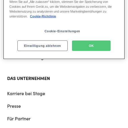
Wenn Sie auf „Alle zulassen“ klicken, stimmen Sie der Speicherung von
Cookies auf Ihrem Gerät zu, um die Websitenavigation zu verbessern, die
Websitenutzung zu analysieren und unsere Marketingbemühungen zu
Footer
UNSERE STANDORTE
unterstützen.
Cookie-Richtlinie
doormat
navigation
Musicals in Hamburg
Cookie-Einstellungen
Musicals in Berlin
Einwilligung ablehnen
OK
Musicals in Stuttgart
DAS UNTERNEHMEN
Karriere bei Stage
Presse
Für Partner