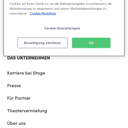
Cookies auf Ihrem Gerät zu, um die Websitenavigation zu verbessern, die
navigation
Websitenutzung zu analysieren und unsere Marketingbemühungen zu
Musicals in Hamburg
unterstützen.
Cookie-Richtlinie
Musicals in Berlin
Cookie-Einstellungen
Musicals in Stuttgart
Einwilligung ablehnen
OK
DAS UNTERNEHMEN
Karriere bei Stage
Presse
Für Partner
Theatervermietung
Über uns