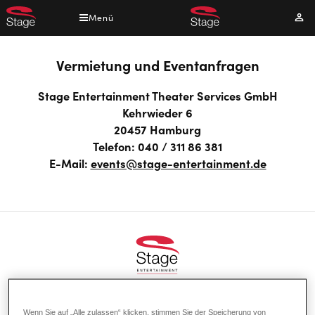
Direkt
Menü
Mei
zum
Kont
Inhalt
Vermietung und Eventanfragen
Stage Entertainment Theater Services GmbH
Kehrwieder 6
20457 Hamburg
Telefon: 040 / 311 86 381
E-Mail:
events@stage-entertainment.de
Footer
UNSERE STANDORTE
Wenn Sie auf „Alle zulassen“ klicken, stimmen Sie der Speicherung von
doormat