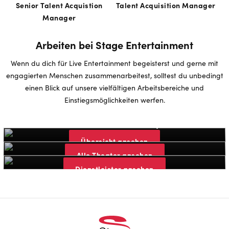
Senior Talent Acquistion
Talent Acquisition Manager
Manager
Arbeiten bei Stage Entertainment
Wenn du dich für Live Entertainment begeisterst und gerne mit
engagierten Menschen zusammenarbeitest, solltest du unbedingt
einen Blick auf unsere vielfältigen Arbeitsbereiche und
Einstiegsmöglichkeiten werfen.
Arbeiten in unserem Headquarter
Unsere weiteren Theater
Übersicht ansehen
Arbeiten bei unseren Dienstleistern
Alle Theater ansehen
Dienstleister ansehen