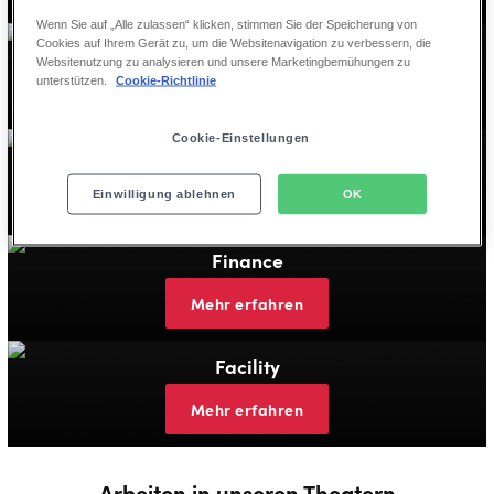
Wenn Sie auf „Alle zulassen“ klicken, stimmen Sie der Speicherung von
Brand & Communications
Cookies auf Ihrem Gerät zu, um die Websitenavigation zu verbessern, die
Websitenutzung zu analysieren und unsere Marketingbemühungen zu
unterstützen.
Cookie-Richtlinie
Mehr erfahren
Cookie-Einstellungen
People & Culture
Mehr erfahren
Einwilligung ablehnen
OK
Finance
Mehr erfahren
Facility
Mehr erfahren
Arbeiten in unseren Theatern