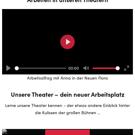
Play
00:00
Play
Mute
Ente
Arbeitsalltag mit Anna in der Neuen Flora
full
Unsere Theater – dein neuer Arbeitsplatz
Lerne unsere Theater kennen – der etwas andere Einblick hinter
die Kulissen der großen Bühnen …
Theater im Hafen