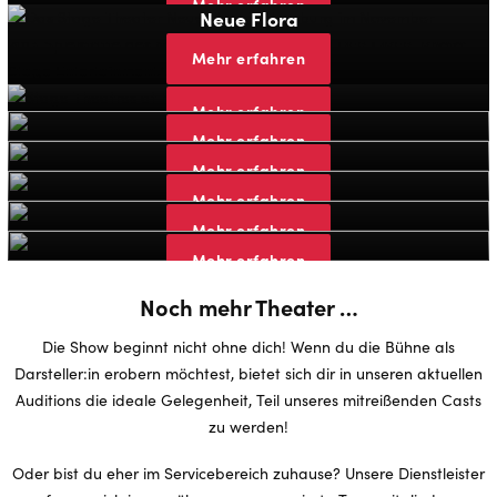
Mehr erfahren
Neue Flora
Mehr erfahren
Theater an der Elbe
Theater des Westens
Mehr erfahren
Bluemax Theater
Mehr erfahren
Operettenhaus
Mehr erfahren
Apollo Theater
Mehr erfahren
Palladium
Mehr erfahren
Mehr erfahren
Noch mehr Theater …
Die Show beginnt nicht ohne dich! Wenn du die Bühne als
Darsteller:in erobern möchtest, bietet sich dir in unseren aktuellen
Auditions die ideale Gelegenheit, Teil unseres mitreißenden Casts
zu werden!
Oder bist du eher im Servicebereich zuhause? Unsere Dienstleister