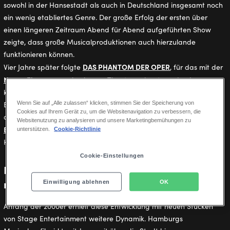
sowohl in der Hansestadt als auch in Deutschland insgesamt noch
ein wenig etabliertes Genre. Der große Erfolg der ersten über
einen längeren Zeitraum Abend für Abend aufgeführten Show
zeigte, dass große Musicalproduktionen auch hierzulande
funktionieren können.
DAS PHANTOM DER OPER
Vier Jahre später folgte
, für das mit der
Neuen Flora
sogar ein eigenes Theater gebaut wurde, das
konsequent auf langfristigen Musicalbetrieb ausgelegt war.
Wenn Sie auf „Alle zulassen“ klicken, stimmen Sie der Speicherung von
Beide Stücke liefen bis ins Jahr 2000 und legten gemeinsam mit
Cookies auf Ihrem Gerät zu, um die Websitenavigation zu verbessern, die
dem von 1996 bis 2001 im Theater im Hafen gezeigten Musical
Websitenutzung zu analysieren und unsere Marketingbemühungen zu
BUDDY HOLLY
den Grundstein für das organische Wachstum
unterstützen.
Cookie-Richtlinie
Hamburgs als Musicalmetropole.
Cookie-Einstellungen
Publikumsmagneten, die den Standort
nachhaltig stärkten
Einwilligung ablehnen
OK
Anfang der 2000er erhielt diese Entwicklung mit neuen Stücken
von Stage Entertainment weitere Dynamik. Hamburgs