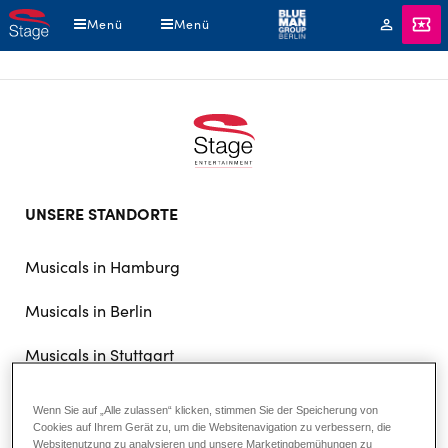
Direkt
Menü
Menü
Mein
Book Tickets
zum
Konto
Inhalt
Footer
UNSERE STANDORTE
doormat
navigation
Musicals in Hamburg
Musicals in Berlin
Musicals in Stuttgart
Wenn Sie auf „Alle zulassen“ klicken, stimmen Sie der Speicherung von
DAS UNTERNEHMEN
Cookies auf Ihrem Gerät zu, um die Websitenavigation zu verbessern, die
Websitenutzung zu analysieren und unsere Marketingbemühungen zu