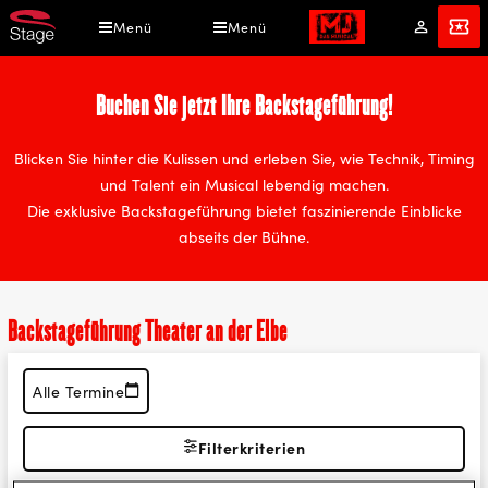
Direkt
Menü
Menü
Mein
Angebot
zum
Konto
Inhalt
Buchen Sie jetzt Ihre Backstageführung!
Blicken Sie hinter die Kulissen und erleben Sie, wie Technik, Timing
und Talent ein Musical lebendig machen.
Die exklusive Backstageführung bietet faszinierende Einblicke
abseits der Bühne.
Backstageführung Theater an der Elbe
Alle Termine
Filterkriterien