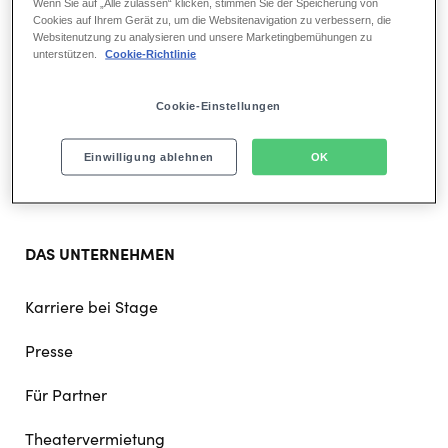
Wenn Sie auf „Alle zulassen“ klicken, stimmen Sie der Speicherung von
Cookies auf Ihrem Gerät zu, um die Websitenavigation zu verbessern, die
Footer
UNSERE STANDORTE
Websitenutzung zu analysieren und unsere Marketingbemühungen zu
doormat
unterstützen.
Cookie-Richtlinie
navigation
Musicals in Hamburg
Cookie-Einstellungen
Musicals in Berlin
Einwilligung ablehnen
OK
Musicals in Stuttgart
DAS UNTERNEHMEN
Karriere bei Stage
Presse
Für Partner
Theatervermietung