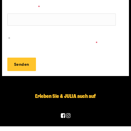
E-Mail Adresse
*
Ich möchte personalisierte Informationen zu den
Musicals & Shows der Stage Entertainment erhalten und
stimme den
Datenschutzbestimmungen
zu.
*
Erleben Sie & JULIA auch auf