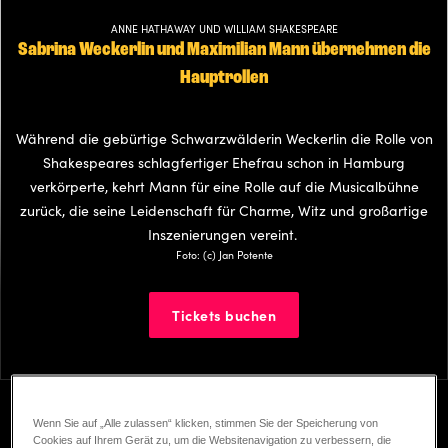
ANNE HATHAWAY UND WILLIAM SHAKESPEARE
Sabrina Weckerlin und Maximilian Mann übernehmen die
Hauptrollen
Während die gebürtige Schwarzwälderin Weckerlin die Rolle von
Shakespeares schlagfertiger Ehefrau schon in Hamburg
verkörperte, kehrt Mann für eine Rolle auf die Musicalbühne
zurück, die seine Leidenschaft für Charme, Witz und großartige
Inszenierungen vereint.
Foto: (c) Jan Potente
Tickets buchen
Lernen Sie die Hauptdarsteller:innen kennen
Wenn Sie auf „Alle zulassen“ klicken, stimmen Sie der Speicherung von
Cookies auf Ihrem Gerät zu, um die Websitenavigation zu verbessern, die