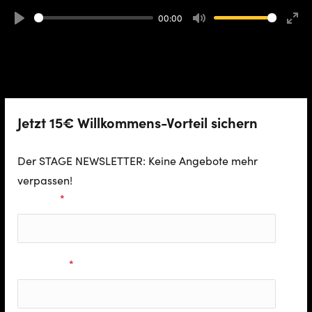
00:00
Play
Mute
Ente
full
Jetzt 15€ Willkommens-Vorteil sichern
Der STAGE NEWSLETTER: Keine Angebote mehr
verpassen!
Vorname
*
Nachname
*