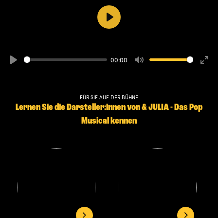
Play
00:00
Play
Mute
Ente
full
FÜR SIE AUF DER BÜHNE
Lernen Sie die Darsteller:innen von & JULIA - Das Pop
Musical kennen